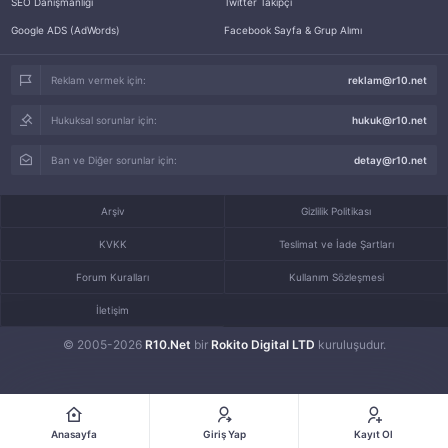
SEO Danışmanlığı
Twitter Takipçi
Google ADS (AdWords)
Facebook Sayfa & Grup Alımı
Reklam vermek için:
reklam@r10.net
Hukuksal sorunlar için:
hukuk@r10.net
Ban ve Diğer sorunlar için:
detay@r10.net
Arşiv
Gizlilik Politikası
KVKK
Teslimat ve İade Şartları
Forum Kuralları
Kullanım Sözleşmesi
İletişim
© 2005-2026
R10.Net
bir
Rokito Digital LTD
kuruluşudur.
Anasayfa
Giriş Yap
Kayıt Ol