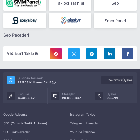
Takipçi satın al
Seo
Smm Panel
Seo Paketleri
R10.Net'i Takip Et
Şu anda forumda:
Çevrimiçi Üyeler
12.846 Kullanıcı Aktif
Konular:
Mesajlar:
Üyeler:
4.430.847
29.968.837
225.721
Google Adsense
İnstagram Takipçi
SEO (Organik Trafik Arttırma)
Telegram Hizmetleri
SEO Link Paketleri
Youtube İzlenme