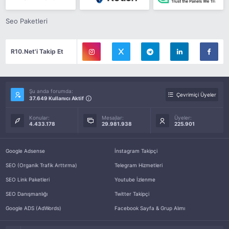
Seo Paketleri
R10.Net'i Takip Et
Şu anda forumda:
Çevrimiçi Üyeler
37.649 Kullanıcı Aktif
Konular:
Mesajlar:
Üyeler:
4.433.178
29.981.938
225.901
Google Adsense
İnstagram Takipçi
SEO (Organik Trafik Arttırma)
Telegram Hizmetleri
SEO Link Paketleri
Youtube İzlenme
SEO Danışmanlığı
Twitter Takipçi
Google ADS (AdWords)
Facebook Sayfa & Grup Alımı