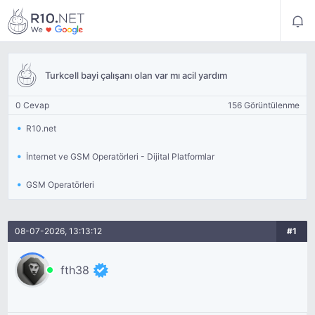
Turkcell bayi çalışanı olan var mı acil yardım
0 Cevap
156 Görüntülenme
R10.net
İnternet ve GSM Operatörleri - Dijital Platformlar
GSM Operatörleri
08-07-2026, 13:13:12
#1
fth38