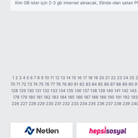
Kim GB ister için 2-3 gb internet alınacak, Elinde olan satan PM 
1
2
3
4
5
6
7
8
9
10
11
12
13
14
15
16
17
18
19
20
21
22
23
24
25
70
71
72
73
74
75
76
77
78
79
80
81
82
83
84
85
86
87
88
89
90
9
128
129
130
131
132
133
134
135
136
137
138
139
140
141
142
143
178
179
180
181
182
183
184
185
186
187
188
189
190
191
192
193
226
227
228
229
230
231
232
233
234
235
236
237
238
239
24