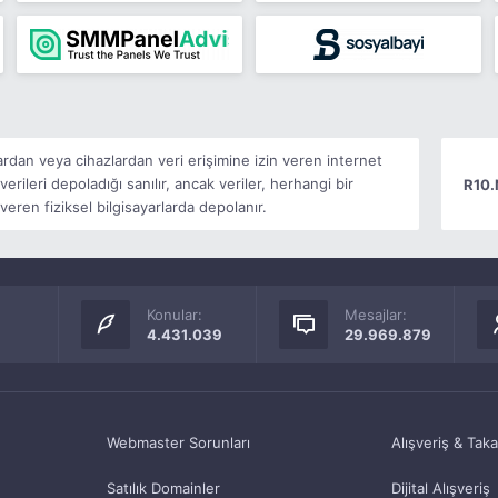
lardan veya cihazlardan veri erişimine izin veren internet
verileri depoladığı sanılır, ancak veriler, herhangi bir
R10.
eren fiziksel bilgisayarlarda depolanır.
Konular:
Mesajlar:
4.431.039
29.969.879
Webmaster Sorunları
Alışveriş & Tak
Satılık Domainler
Dijital Alışveriş