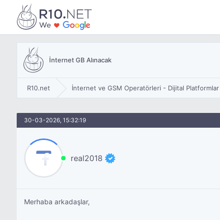
İnternet GB Alınacak
R10.net
İnternet ve GSM Operatörleri - Dijital Platformlar
30-03-2026, 15:32:19
real2018
Merhaba arkadaşlar,