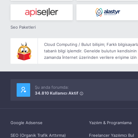
Seo Paketleri
Cloud Computing / Bulut bilişim; Farklı bilgisayar
tabanlı bilgi işlemdir. Genelde bulutun kendisinin 
zamanda İnternet üzerinden verilere erişime izin v
Şu anda forumda:
34.810 Kullanıcı Aktif
Google Adsense
Yazılım & Programlama
SEO (Organik Trafik Arttırma)
Freelancer Yazılımcı Bul