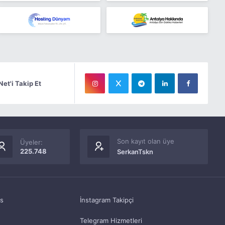
Net'i Takip Et
Son kayıt olan üye
Üyeler:
225.748
SerkanTskn
as
İnstagram Takipçi
Telegram Hizmetleri