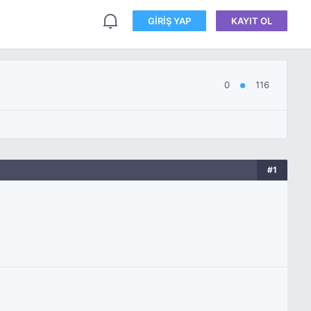
GIRIŞ YAP
KAYIT OL
0
116
●
#1