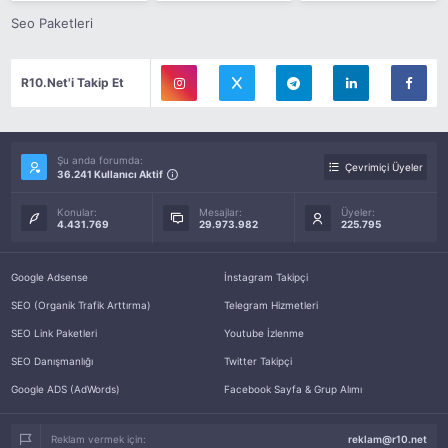
Seo Paketleri
R10.Net'i Takip Et
Şu anda forumda:
Çevrimiçi Üyeler
36.241 Kullanıcı Aktif
Konular:
Mesajlar:
Üyeler:
4.431.769
29.973.982
225.795
Google Adsense
İnstagram Takipçi
SEO (Organik Trafik Arttırma)
Telegram Hizmetleri
SEO Link Paketleri
Youtube İzlenme
SEO Danışmanlığı
Twitter Takipçi
Google ADS (AdWords)
Facebook Sayfa & Grup Alımı
Reklam vermek için:
reklam@r10.net