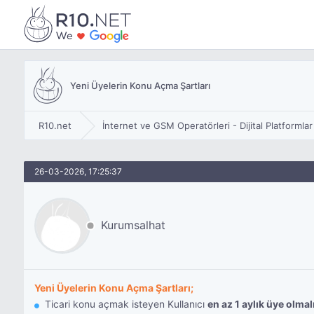
Yeni Üyelerin Konu Açma Şartları
R10.net
İnternet ve GSM Operatörleri - Dijital Platformlar
26-03-2026, 17:25:37
Kurumsalhat
Yeni Üyelerin Konu Açma Şartları;
Ticari konu açmak isteyen Kullanıcı
en az 1 aylık üye olmal