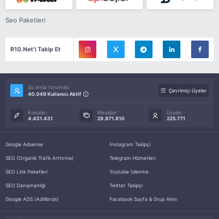
Seo Paketleri
R10.Net'i Takip Et
Şu anda forumda:
Çevrimiçi Üyeler
40.049 Kullanıcı Aktif
Konular:
Mesajlar:
Üyeler:
4.431.431
29.971.810
225.771
Google Adsense
İnstagram Takipçi
SEO (Organik Trafik Arttırma)
Telegram Hizmetleri
SEO Link Paketleri
Youtube İzlenme
SEO Danışmanlığı
Twitter Takipçi
Google ADS (AdWords)
Facebook Sayfa & Grup Alımı