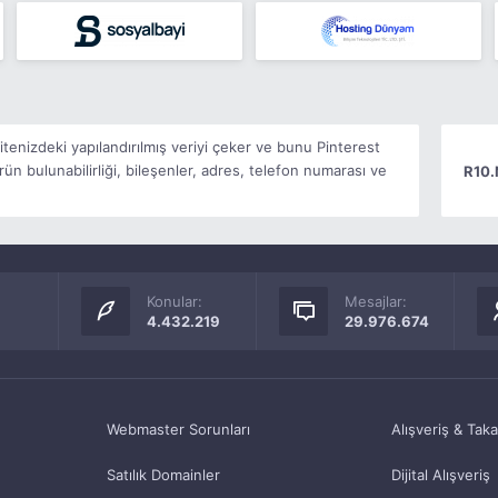
itenizdeki yapılandırılmış veriyi çeker ve bunu Pinterest
rün bulunabilirliği, bileşenler, adres, telefon numarası ve
R10.
Konular:
Mesajlar:
4.432.219
29.976.674
Webmaster Sorunları
Alışveriş & Tak
Satılık Domainler
Dijital Alışveriş