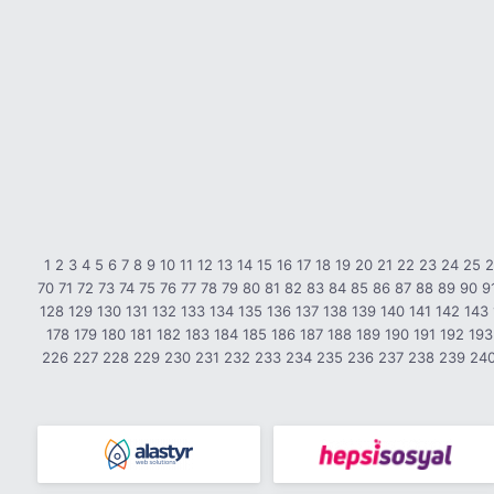
1
2
3
4
5
6
7
8
9
10
11
12
13
14
15
16
17
18
19
20
21
22
23
24
25
70
71
72
73
74
75
76
77
78
79
80
81
82
83
84
85
86
87
88
89
90
9
128
129
130
131
132
133
134
135
136
137
138
139
140
141
142
143
178
179
180
181
182
183
184
185
186
187
188
189
190
191
192
193
226
227
228
229
230
231
232
233
234
235
236
237
238
239
24