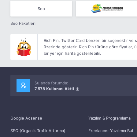
Seo
Seo Paketleri
Rich Pin, Twitter Card benzeri bir seçenektir ve s
üzerinde gösterir. Rich Pin türüne göre fiyatlar, ü
bir yer için harita gösterilebilir.
Şu anda forumda:
7.578 Kullanıcı Aktif
Google Adsense
Yazılım & Programlama
SEO (Organik Trafik Arttırma)
Freelancer Yazılımcı Bul