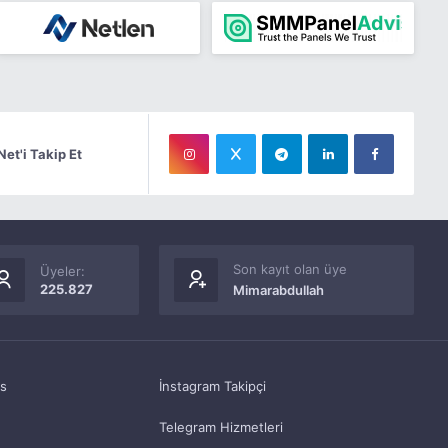
Net'i Takip Et
Son kayıt olan üye
Üyeler:
225.827
Mimarabdullah
as
İnstagram Takipçi
Telegram Hizmetleri