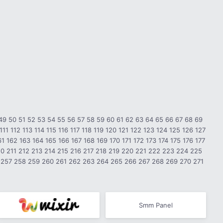
49
50
51
52
53
54
55
56
57
58
59
60
61
62
63
64
65
66
67
68
69
111
112
113
114
115
116
117
118
119
120
121
122
123
124
125
126
127
61
162
163
164
165
166
167
168
169
170
171
172
173
174
175
176
177
10
211
212
213
214
215
216
217
218
219
220
221
222
223
224
225
257
258
259
260
261
262
263
264
265
266
267
268
269
270
271
Smm Panel