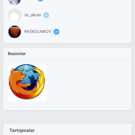
dc_alican
RASKOLNIKOV
Resimler
Tartışmalar