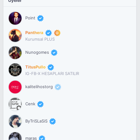
Üyeler
Point
Panthera
Kurumsal PLUS
Nunogomes
TitusPullo
IG-FB-X HESAPLARI SATILIR
kalitelihostorg
Cenk
ByTriSLaSiS
maras