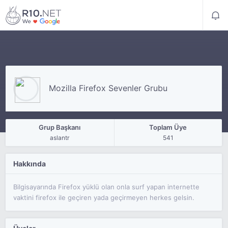
Mozilla Firefox Sevenler Grubu
Grup Başkanı
Toplam Üye
aslantr
541
Hakkında
Bilgisayarında Firefox yüklü olan onla surf yapan internette
vaktini firefox ile geçiren yada geçirmeyen herkes gelsin.