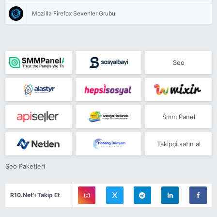
Mozilla Firefox Sevenler Grubu
Seo
Smm Panel
Takipçi satın al
Seo Paketleri
R10.Net'i Takip Et