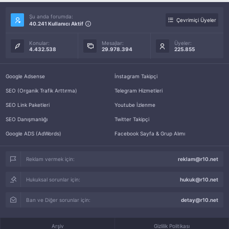
Şu anda forumda:
Çevrimiçi Üyeler
40.241 Kullanıcı Aktif
Konular:
Mesajlar:
Üyeler:
4.432.538
29.978.394
225.855
Google Adsense
İnstagram Takipçi
SEO (Organik Trafik Arttırma)
Telegram Hizmetleri
SEO Link Paketleri
Youtube İzlenme
SEO Danışmanlığı
Twitter Takipçi
Google ADS (AdWords)
Facebook Sayfa & Grup Alımı
Reklam vermek için:
reklam@r10.net
Hukuksal sorunlar için:
hukuk@r10.net
Ban ve Diğer sorunlar için:
detay@r10.net
Arşiv
Gizlilik Politikası