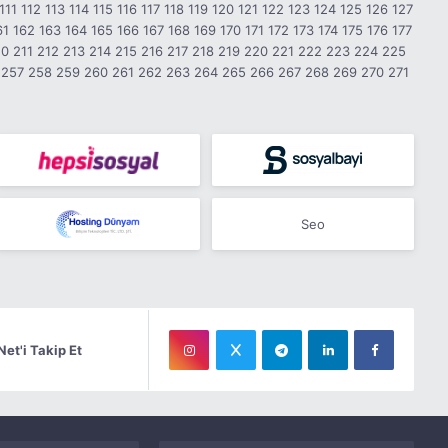
111
112
113
114
115
116
117
118
119
120
121
122
123
124
125
126
127
61
162
163
164
165
166
167
168
169
170
171
172
173
174
175
176
177
10
211
212
213
214
215
216
217
218
219
220
221
222
223
224
225
257
258
259
260
261
262
263
264
265
266
267
268
269
270
271
Seo
Net'i Takip Et