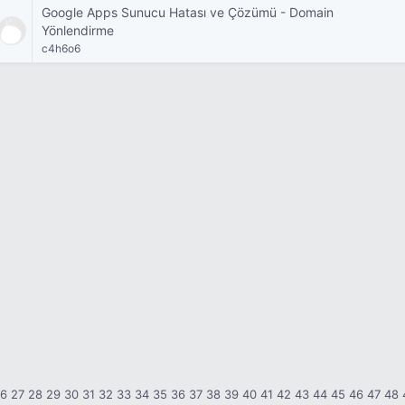
Google Apps Sunucu Hatası ve Çözümü - Domain
Yönlendirme
c4h6o6
26
27
28
29
30
31
32
33
34
35
36
37
38
39
40
41
42
43
44
45
46
47
48