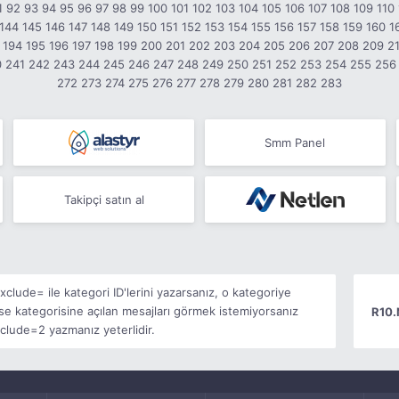
1
92
93
94
95
96
97
98
99
100
101
102
103
104
105
106
107
108
109
110
144
145
146
147
148
149
150
151
152
153
154
155
156
157
158
159
160
1
194
195
196
197
198
199
200
201
202
203
204
205
206
207
208
209
2
0
241
242
243
244
245
246
247
248
249
250
251
252
253
254
255
256
272
273
274
275
276
277
278
279
280
281
282
283
Smm Panel
Takipçi satın al
clude= ile kategori ID'lerini yazarsanız, o kategoriye
se kategorisine açılan mesajları görmek istemiyorsanız
R10.
ude=2 yazmanız yeterlidir.