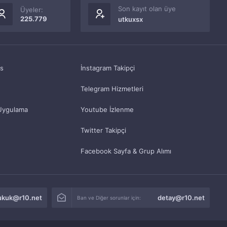
Son kayıt olan üye
Üyeler:
225.779
utkuxsx
as
İnstagram Takipçi
Telegram Hizmetleri
Uygulama
Youtube İzlenme
Twitter Takipçi
Facebook Sayfa & Grup Alımı
ukuk@r10.net
detay@r10.net
Ban ve Diğer sorunlar için: