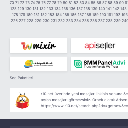
70
71
72
73
74
75
76
77
78
79
80
81
82
83
84
85
86
87
88
89
90
9
128
129
130
131
132
133
134
135
136
137
138
139
140
141
142
143
178
179
180
181
182
183
184
185
186
187
188
189
190
191
192
193
226
227
228
229
230
231
232
233
234
235
236
237
238
239
24
Seo Paketleri
r10.net üzerinde yeni mesajlar linkinin sonuna &ex
açılan mesajları görmezsiniz. Örnek olarak Adsen
https://www.r10.net/search.php?do=getnew&excl