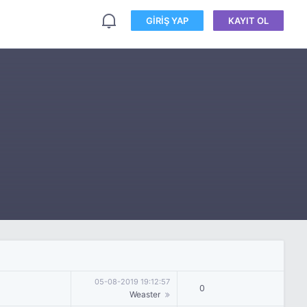
GIRIŞ YAP
KAYIT OL
05-08-2019 19:12:57
0
Weaster