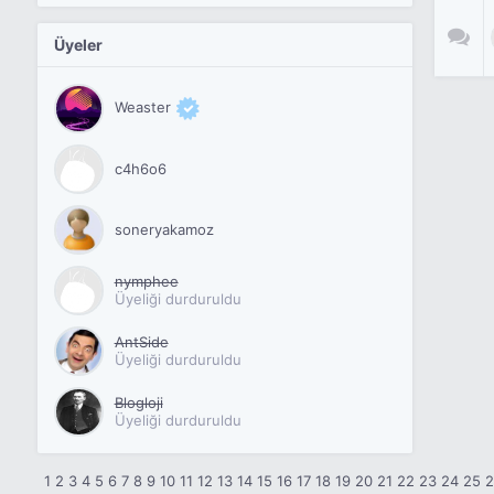
Üyeler
Weaster
c4h6o6
soneryakamoz
nymphee
Üyeliği durduruldu
AntSide
Üyeliği durduruldu
Blogloji
Üyeliği durduruldu
1
2
3
4
5
6
7
8
9
10
11
12
13
14
15
16
17
18
19
20
21
22
23
24
25