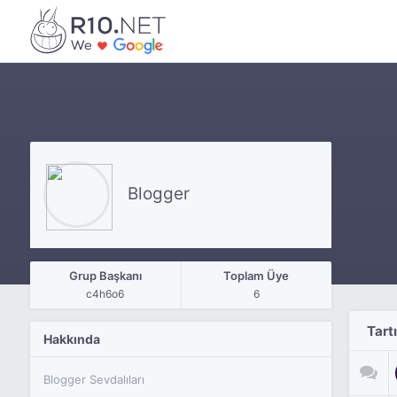
Blogger
Grup Başkanı
Toplam Üye
c4h6o6
6
Tart
Hakkında
Blogger Sevdalıları