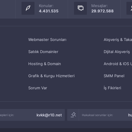
Konular:
Mesajlar:
4.431.535
29.972.588
Webmaster Sorunları
Alışveriş & Tak
Satılık Domainler
Dijital Alışveriş
Hosting & Domain
Android & IOS 
Grafik & Kurgu Hizmetleri
SMM Panel
Sorum Var
İş Fikirleri
kvkk@r10.net
h
pleri için:
Hukuksal sorunlar için: