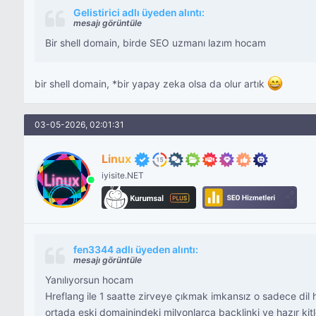
Gelistirici adlı üyeden alıntı:
mesajı görüntüle
Bir shell domain, birde SEO uzmanı lazım hocam
bir shell domain, *bir yapay zeka olsa da olur artık
03-05-2026, 02:01:31
Linux
iyisite.NET
fen3344 adlı üyeden alıntı:
mesajı görüntüle
Yanılıyorsun hocam
Hreflang ile 1 saatte zirveye çıkmak imkansız o sadece dil 
ortada eski domainindeki milyonlarca backlinki ve hazır kitl