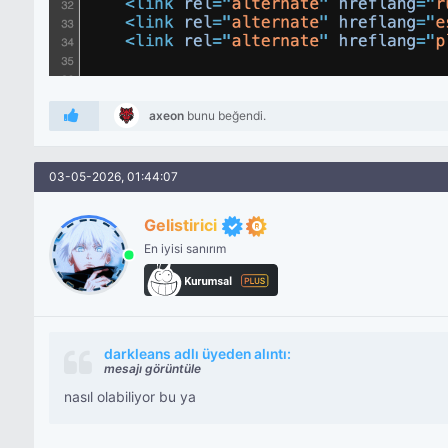
axeon
bunu beğendi.
03-05-2026, 01:44:07
Gelistirici
En iyisi sanırım
darkleans adlı üyeden alıntı:
mesajı görüntüle
nasıl olabiliyor bu ya