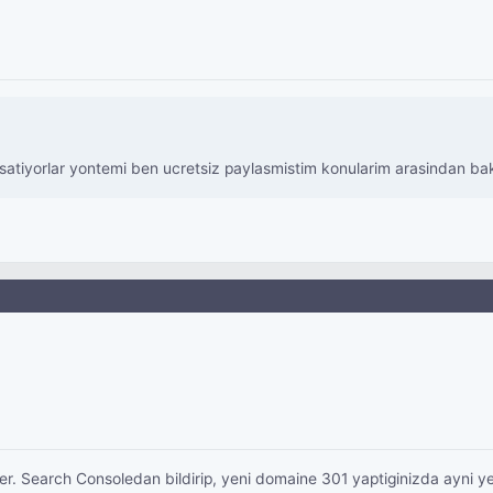
satiyorlar yontemi ben ucretsiz paylasmistim konularim arasindan baka
sler. Search Consoledan bildirip, yeni domaine 301 yaptiginizda ayn