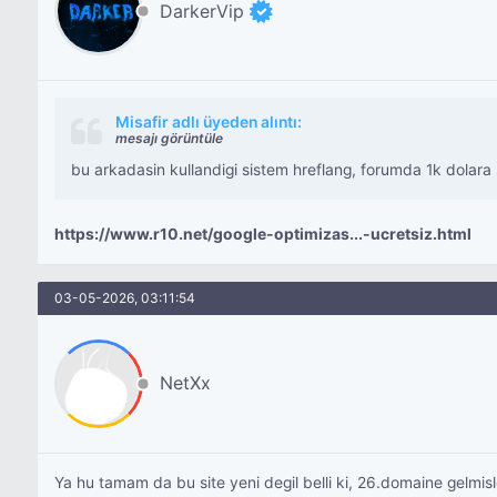
DarkerVip
Misafir adlı üyeden alıntı:
mesajı görüntüle
bu arkadasin kullandigi sistem hreflang, forumda 1k dolara 
https://www.r10.net/google-optimizas...-ucretsiz.html
03-05-2026, 03:11:54
NetXx
Ya hu tamam da bu site yeni degil belli ki, 26.domaine gelmi