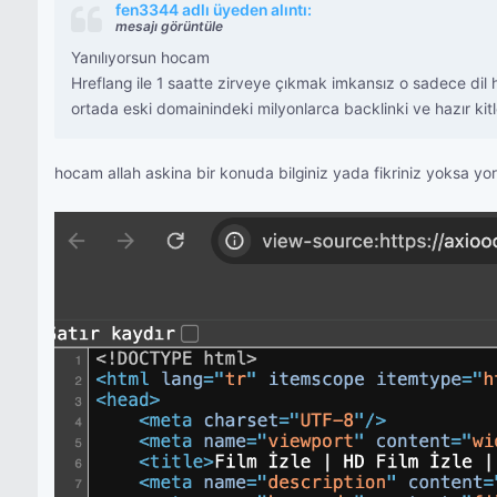
fen3344 adlı üyeden alıntı:
mesajı görüntüle
Yanılıyorsun hocam
Hreflang ile 1 saatte zirveye çıkmak imkansız o sadece dil 
ortada eski domainindeki milyonlarca backlinki ve hazır kitl
hocam allah askina bir konuda bilginiz yada fikriniz yoksa y