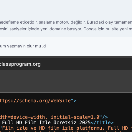
hedefleme etiketidir, sıralama motoru değildir. Buradaki olay tamamen
esini saniyeler içinde yeni domaine basıyor. Google için bu site yeni m
orum yapmayin olur mu .d