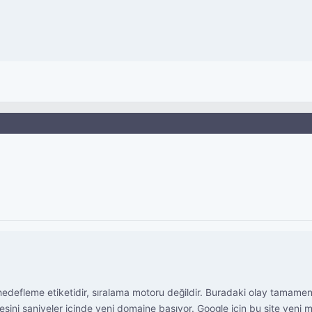
hedefleme etiketidir, sıralama motoru değildir. Buradaki olay tamamen
esini saniyeler içinde yeni domaine basıyor. Google için bu site yeni m