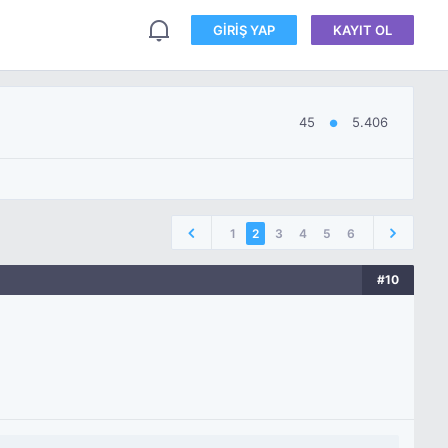
GIRIŞ YAP
KAYIT OL
45
5.406
●
1
2
3
4
5
6
#10