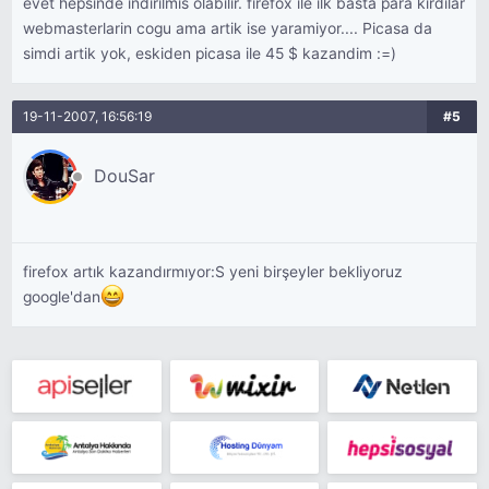
evet hepsinde indirilmis olabilir. firefox ile ilk basta para kirdilar
webmasterlarin cogu ama artik ise yaramiyor.... Picasa da
simdi artik yok, eskiden picasa ile 45 $ kazandim :=)
19-11-2007, 16:56:19
#5
DouSar
firefox artık kazandırmıyor:S yeni birşeyler bekliyoruz
google'dan