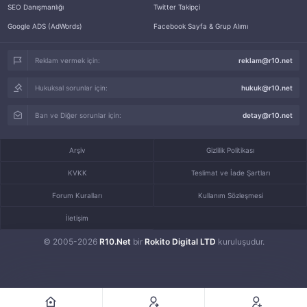
SEO Danışmanlığı
Twitter Takipçi
Google ADS (AdWords)
Facebook Sayfa & Grup Alımı
Reklam vermek için:
reklam@r10.net
Hukuksal sorunlar için:
hukuk@r10.net
Ban ve Diğer sorunlar için:
detay@r10.net
Arşiv
Gizlilik Politikası
KVKK
Teslimat ve İade Şartları
Forum Kuralları
Kullanım Sözleşmesi
İletişim
© 2005-2026
R10.Net
bir
Rokito Digital LTD
kuruluşudur.