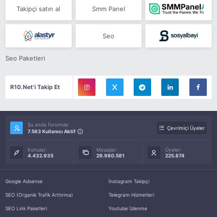
Takipçi satın al
Smm Panel
Seo
Seo Paketleri
R10.Net'i Takip Et
Şu anda forumda:
Çevrimiçi Üyeler
7.563 Kullanıcı Aktif
Konular:
Mesajlar:
Üyeler:
4.432.935
29.980.581
225.874
Google Adsense
İnstagram Takipçi
SEO (Organik Trafik Arttırma)
Telegram Hizmetleri
SEO Link Paketleri
Youtube İzlenme