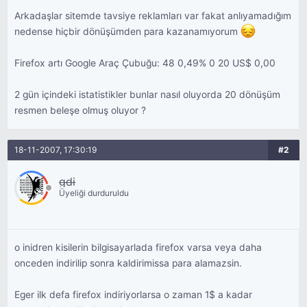
Arkadaşlar sitemde tavsiye reklamları var fakat anlıyamadığım
nedense hiçbir dönüşümden para kazanamıyorum
Firefox artı Google Araç Çubuğu: 48 0,49% 0 20 US$ 0,00
2 gün içindeki istatistikler bunlar nasıl oluyorda 20 dönüşüm
resmen beleşe olmuş oluyor ?
18-11-2007, 17:30:19
#2
gdi
Üyeliği durduruldu
o inidren kisilerin bilgisayarlada firefox varsa veya daha
onceden indirilip sonra kaldirimissa para alamazsin.
Eger ilk defa firefox indiriyorlarsa o zaman 1$ a kadar