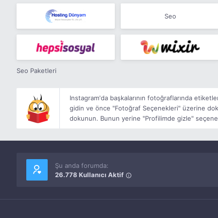
Seo
Seo Paketleri
Instagram'da başkalarının fotoğraflarında etiket
gidin ve önce "Fotoğraf Seçenekleri" üzerine dok
dokunun. Bunun yerine "Profilimde gizle" seçeneği
Şu anda forumda:
26.778 Kullanıcı Aktif