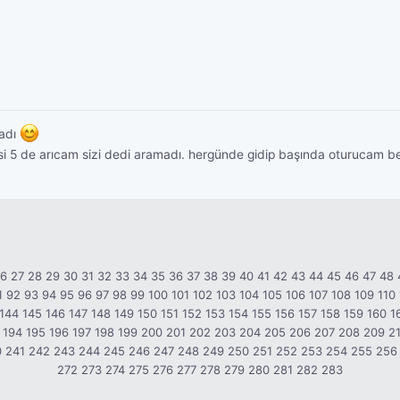
madı
lcisi 5 de arıcam sizi dedi aramadı. hergünde gidip başında oturucam
26
27
28
29
30
31
32
33
34
35
36
37
38
39
40
41
42
43
44
45
46
47
48
1
92
93
94
95
96
97
98
99
100
101
102
103
104
105
106
107
108
109
110
144
145
146
147
148
149
150
151
152
153
154
155
156
157
158
159
160
1
194
195
196
197
198
199
200
201
202
203
204
205
206
207
208
209
2
0
241
242
243
244
245
246
247
248
249
250
251
252
253
254
255
256
272
273
274
275
276
277
278
279
280
281
282
283