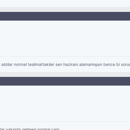
ılar normal teslimattakiler sen haziranı alamamışsın bence bi sorun 
lar yakındır gelmesi normal yani