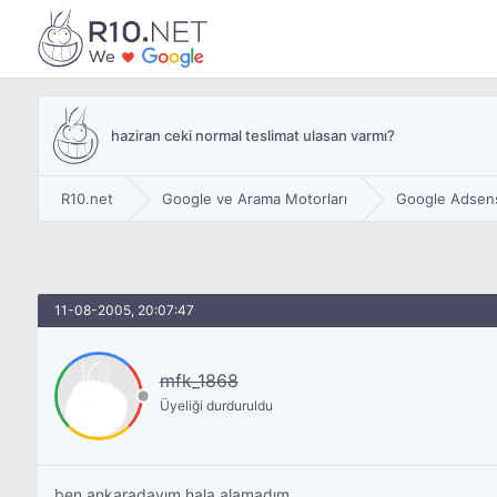
haziran ceki normal teslimat ulasan varmı?
R10.net
Google ve Arama Motorları
Google Adsen
11-08-2005, 20:07:47
mfk_1868
Üyeliği durduruldu
ben ankaradayım hala alamadım.