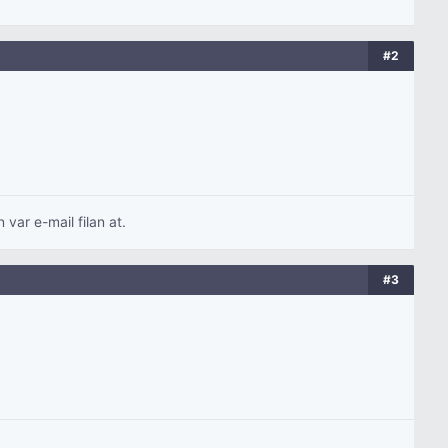
#2
var e-mail filan at.
#3