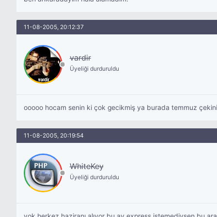
11-08-2005, 20:12:37
vardir
Üyeliği durduruldu
ooooo hocam senin ki çok gecikmiş ya burada temmuz çekini ald
11-08-2005, 20:19:54
WhiteKey
Üyeliği durduruldu
yok herkez haziranı alıyor bu ay express istemediysen bu ara