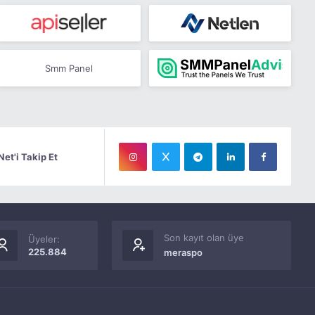
Smm Panel
Net'i Takip Et
Son kayıt olan üye
Üyeler:
225.884
meraspo