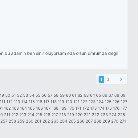
 ben bu adamın ben sinir oluyorsam oda olsun umrumda değil
1
2
49
50
51
52
53
54
55
56
57
58
59
60
61
62
63
64
65
66
67
68
69
111
112
113
114
115
116
117
118
119
120
121
122
123
124
125
126
127
61
162
163
164
165
166
167
168
169
170
171
172
173
174
175
176
177
10
211
212
213
214
215
216
217
218
219
220
221
222
223
224
225
257
258
259
260
261
262
263
264
265
266
267
268
269
270
271