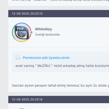
12-08-2005, 00:23:15
WhiteKey
Üyeliği durduruldu
Permission adlı üyeden alıntı:
evet varmış " MuZİKcİ " nickli arkadaş almış hatta bozdur
haziran ayının parasını tahsil etmiş temmuz bu ayın 2x sinde
12-08-2005, 00:25:18