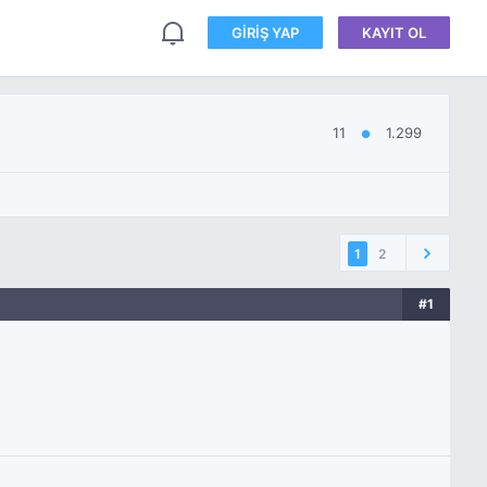
GIRIŞ YAP
KAYIT OL
11
1.299
●
1
2
#1