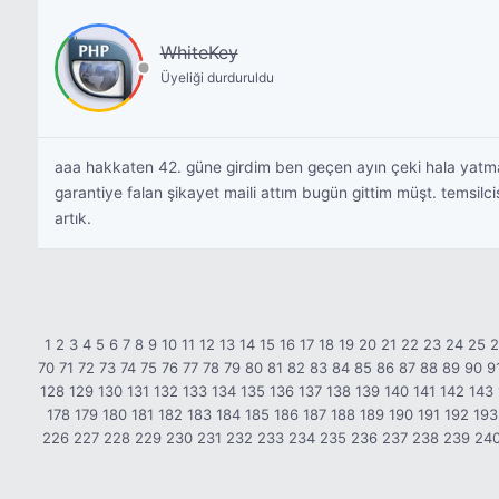
WhiteKey
Üyeliği durduruldu
aaa hakkaten 42. güne girdim ben geçen ayın çeki hala yat
garantiye falan şikayet maili attım bugün gittim müşt. temsi
artık.
1
2
3
4
5
6
7
8
9
10
11
12
13
14
15
16
17
18
19
20
21
22
23
24
25
70
71
72
73
74
75
76
77
78
79
80
81
82
83
84
85
86
87
88
89
90
9
128
129
130
131
132
133
134
135
136
137
138
139
140
141
142
143
178
179
180
181
182
183
184
185
186
187
188
189
190
191
192
193
226
227
228
229
230
231
232
233
234
235
236
237
238
239
24