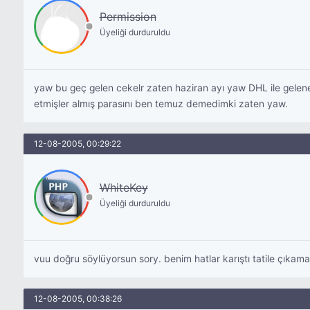
Permission
Üyeliği durduruldu
yaw bu geç gelen cekelr zaten haziran ayı yaw DHL ile gelene
etmişler almış parasını ben temuz demedimki zaten yaw.
12-08-2005, 00:29:22
WhiteKey
Üyeliği durduruldu
vuu doğru söylüyorsun sory. benim hatlar karıştı tatile çıkam
12-08-2005, 00:38:26