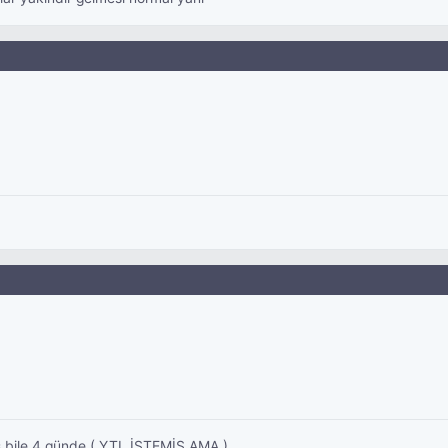
ş bile 4 günde ( YTL İSTEMİŞ AMA )