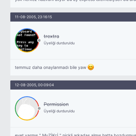
11-08-2005, 23:16:15
trextra
Üyeliği durduruldu
temmuz daha onaylanmadı bile yaw
12-08-2005, 00:09:04
Permission
Üyeliği durduruldu
evet varmış " MuZİKcİ " nickli arkadaş almış hatta bozdurmu