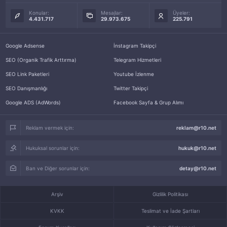
Konular:
Mesajlar:
Üyeler:
4.431.717
29.973.675
225.791
Google Adsense
İnstagram Takipçi
SEO (Organik Trafik Arttırma)
Telegram Hizmetleri
SEO Link Paketleri
Youtube İzlenme
SEO Danışmanlığı
Twitter Takipçi
Google ADS (AdWords)
Facebook Sayfa & Grup Alımı
Reklam vermek için:
reklam@r10.net
Hukuksal sorunlar için:
hukuk@r10.net
Ban ve Diğer sorunlar için:
detay@r10.net
Arşiv
Gizlilik Politikası
KVKK
Teslimat ve İade Şartları