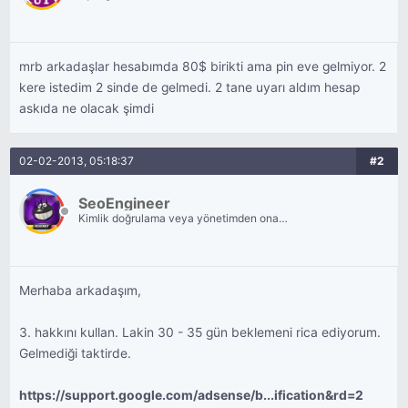
mrb arkadaşlar hesabımda 80$ birikti ama pin eve gelmiyor. 2
kere istedim 2 sinde de gelmedi. 2 tane uyarı aldım hesap
askıda ne olacak şimdi
02-02-2013, 05:18:37
#2
SeoEngineer
Kimlik doğrulama veya yönetimden onay
bekliyor.
Merhaba arkadaşım,
3. hakkını kullan. Lakin 30 - 35 gün beklemeni rica ediyorum.
Gelmediği taktirde.
https://support.google.com/adsense/b...ification&rd=2