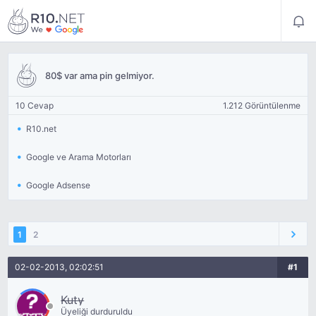
80$ var ama pin gelmiyor.
10 Cevap
1.212 Görüntülenme
R10.net
Google ve Arama Motorları
Google Adsense
1
2
02-02-2013, 02:02:51
#1
Kuty
Üyeliği durduruldu