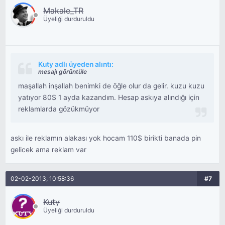
Makale_TR
Üyeliği durduruldu
Kuty adlı üyeden alıntı:
mesajı görüntüle
maşallah inşallah benimki de öğle olur da gelir. kuzu kuzu
yatıyor 80$ 1 ayda kazandım. Hesap askıya alındığı için
reklamlarda gözükmüyor
askı ile reklamın alakası yok hocam 110$ birikti banada pin
gelicek ama reklam var
02-02-2013, 10:58:36
#7
Kuty
Üyeliği durduruldu