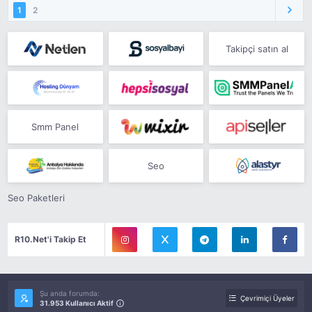
1
2
Takipçi satın al
Smm Panel
Seo
Seo Paketleri
R10.Net'i Takip Et
Şu anda forumda:
Çevrimiçi Üyeler
31.953 Kullanıcı Aktif