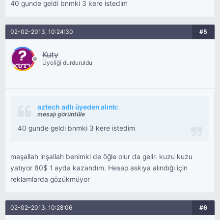
40 gunde geldi bnmki 3 kere istedim
02-02-2013, 10:24:30
#5
Kuty
Üyeliği durduruldu
aztech adlı üyeden alıntı:
mesajı görüntüle
40 gunde geldi bnmki 3 kere istedim
maşallah inşallah benimki de öğle olur da gelir. kuzu kuzu
yatıyor 80$ 1 ayda kazandım. Hesap askıya alındığı için
reklamlarda gözükmüyor
02-02-2013, 10:28:06
#6