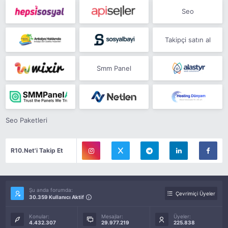
Seo
Takipçi satın al
Smm Panel
Seo Paketleri
R10.Net'i Takip Et
Şu anda forumda:
Çevrimiçi Üyeler
30.359 Kullanıcı Aktif
Konular:
Mesajlar:
Üyeler:
4.432.307
29.977.219
225.838