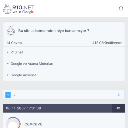
Bu site adsensenden niye banlanmıyor ?
14 Cevap
1.418 Görüntülenme
R10.net
Google ve Arama Motorları
Google Adsense
1
2
06-11-2007, 17:31:38
#1
cavcave