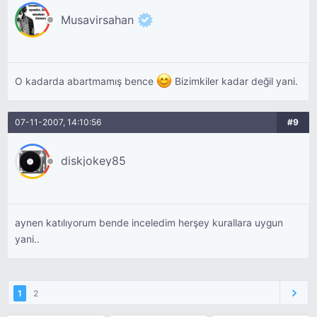
Musavirsahan
O kadarda abartmamış bence
Bizimkiler kadar değil yani.
07-11-2007, 14:10:56
#9
diskjokey85
aynen katılıyorum bende inceledim herşey kurallara uygun
yani..
1
2