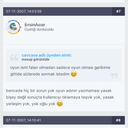
07-11-2007, 14:03:59
#7
ErsinAcar
Üyeliği durduruldu
cavcave adlı üyeden alıntı:
mesajı görüntüle
oyun ismi falan olmadan sadece oyun olması garibime
gittide sizlerede sormak istedim
bencede hiç bir sorun yok oyun adının yazmaması yasak
bişey değil sonuçta kullanıcıyı tıklamaya teşvik yok, yasak
yerleşim yok, yok oğlu yok
07-11-2007, 14:10:41
#8