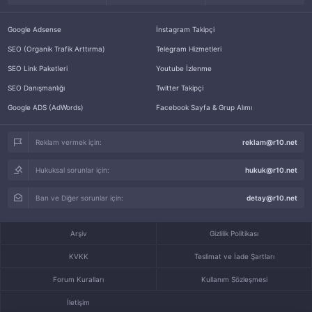
Google Adsense
İnstagram Takipçi
SEO (Organik Trafik Arttırma)
Telegram Hizmetleri
SEO Link Paketleri
Youtube İzlenme
SEO Danışmanlığı
Twitter Takipçi
Google ADS (AdWords)
Facebook Sayfa & Grup Alımı
Reklam vermek için:
reklam@r10.net
Hukuksal sorunlar için:
hukuk@r10.net
Ban ve Diğer sorunlar için:
detay@r10.net
Arşiv
Gizlilik Politikası
KVKK
Teslimat ve İade Şartları
Forum Kuralları
Kullanım Sözleşmesi
İletişim