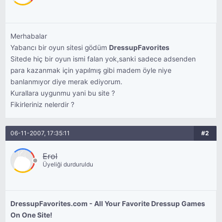
Merhabalar
Yabancı bir oyun sitesi gödüm
DressupFavorites
Sitede hiç bir oyun ismi falan yok,sanki sadece adsenden
para kazanmak için yapılmış gibi madem öyle niye
banlanmıyor diye merak ediyorum.
Kurallara uygunmu yani bu site ?
Fikirleriniz nelerdir ?
06-11-2007, 17:35:11
#2
Erol
Üyeliği durduruldu
DressupFavorites.com - All Your Favorite Dressup Games
On One Site!