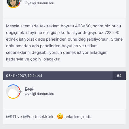
Üyeliği durduruldu
Mesela sitemizde tex reklam boyutu 468x60, sonra biz bunu
degişmek isteyince elle gidip kodu alıyor degişyoruz 728x90
etmek istiyorsak ads panelinden bunu degişebiliyorsun. Sitene
dokunmadan ads panelinden boyutları ve reklam
seceneklerini degişebiliyorsun demek istiyor anladıgım
kadarıyla ve çok iyi olacaktır.
03-11-2007, 19:44:44
#4
Erol
Üyeliği durduruldu
@STI ve @Ece teşekkürler
anladım şimdi.