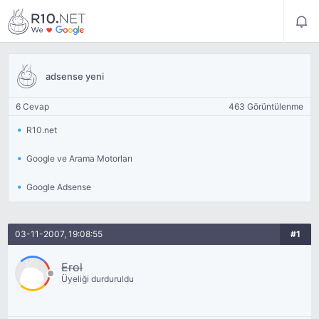
adsense yeni
6 Cevap
463 Görüntülenme
R10.net
Google ve Arama Motorları
Google Adsense
03-11-2007, 19:08:55
#1
Erol
Üyeliği durduruldu