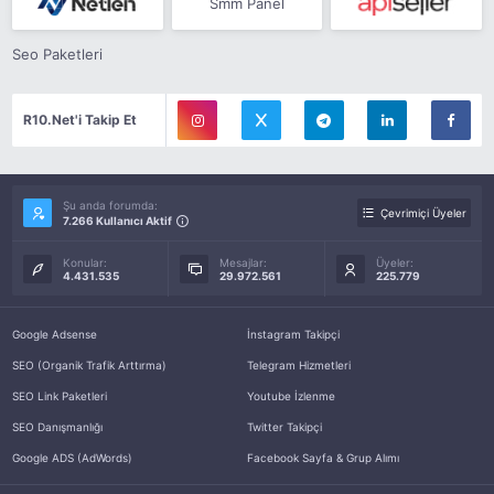
Smm Panel
Seo Paketleri
R10.Net'i Takip Et
Şu anda forumda:
Çevrimiçi Üyeler
7.266 Kullanıcı Aktif
Konular:
Mesajlar:
Üyeler:
4.431.535
29.972.561
225.779
Google Adsense
İnstagram Takipçi
SEO (Organik Trafik Arttırma)
Telegram Hizmetleri
SEO Link Paketleri
Youtube İzlenme
SEO Danışmanlığı
Twitter Takipçi
Google ADS (AdWords)
Facebook Sayfa & Grup Alımı