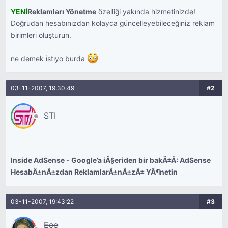
YENİ
Reklamları Yönetme
özelliği yakında hizmetinizde!
Doğrudan hesabınızdan kolayca güncelleyebileceğiniz reklam
birimleri oluşturun.
ne demek istiyo burda
03-11-2007, 19:30:49
#2
STI
Inside AdSense - Google’a iÃ§eriden bir bakÄ±Å: AdSense
HesabÄ±nÄ±zdan ReklamlarÄ±nÄ±zÄ± YÃ¶netin
03-11-2007, 19:43:22
#3
Ece