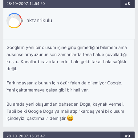
28-10-2007, 14:54:50
#8
aktanrikulu
Google'ın yeni bir oluşum içine girip girmediğini bilemem ama
adsense arayüzünün son zamanlarda fena halde çuvalladığı
kesin.. Kanallar biraz idare eder hale geldi fakat hala sağlıklı
değil.
Farkındaysanız bunun için özür falan da dilemiyor Google.
Yani çaktırmamaya çalışır gibi bir hali var.
Bu arada yeni oluşumdan bahseden Doga, kaynak vermeli.
Tabii belki Google Doga'ya mail atıp "kardeş yeni bi oluşum
içindeyiz, çaktırma.." demiştir
28-10-2007, 15:33:47
#9