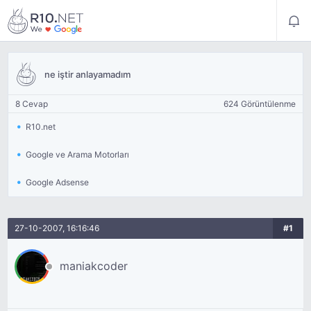
ne iştir anlayamadım
8 Cevap
624 Görüntülenme
R10.net
Google ve Arama Motorları
Google Adsense
27-10-2007, 16:16:46
#1
maniakcoder