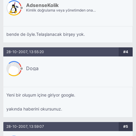
AdsenseKolik
Kimlik doğrulama veya yönetimden onay
bekliyor.
bende de öyle.Telaşlanacak birşey yok.
28-10-2007, 13:55:20
#4
Doga
Yeni bir oluşum içine giriyor google.
yakında haberini okursunuz.
28-10-2007, 13:59:07
#5