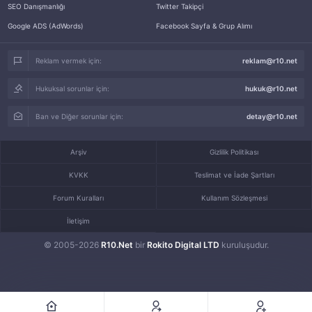
SEO Danışmanlığı
Twitter Takipçi
Google ADS (AdWords)
Facebook Sayfa & Grup Alımı
Reklam vermek için:
reklam@r10.net
Hukuksal sorunlar için:
hukuk@r10.net
Ban ve Diğer sorunlar için:
detay@r10.net
Arşiv
Gizlilik Politikası
KVKK
Teslimat ve İade Şartları
Forum Kuralları
Kullanım Sözleşmesi
İletişim
© 2005-2026
R10.Net
bir
Rokito Digital LTD
kuruluşudur.