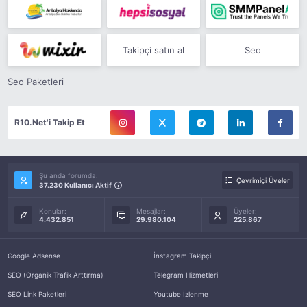
Takipçi satın al
Seo
Seo Paketleri
R10.Net'i Takip Et
Şu anda forumda:
Çevrimiçi Üyeler
37.230 Kullanıcı Aktif
Konular:
Mesajlar:
Üyeler:
4.432.851
29.980.104
225.867
Google Adsense
İnstagram Takipçi
SEO (Organik Trafik Arttırma)
Telegram Hizmetleri
SEO Link Paketleri
Youtube İzlenme