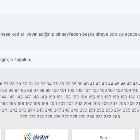
se kodları yayınladığınız bir sayfadan başka siteye pop-up açacaksınız
lgi için sağulun.
26
27
28
29
30
31
32
33
34
35
36
37
38
39
40
41
42
43
44
45
46
47
48
1
92
93
94
95
96
97
98
99
100
101
102
103
104
105
106
107
108
109
110
144
145
146
147
148
149
150
151
152
153
154
155
156
157
158
159
160
1
194
195
196
197
198
199
200
201
202
203
204
205
206
207
208
209
2
0
241
242
243
244
245
246
247
248
249
250
251
252
253
254
255
256
272
273
274
275
276
277
278
279
280
281
282
283
Seo