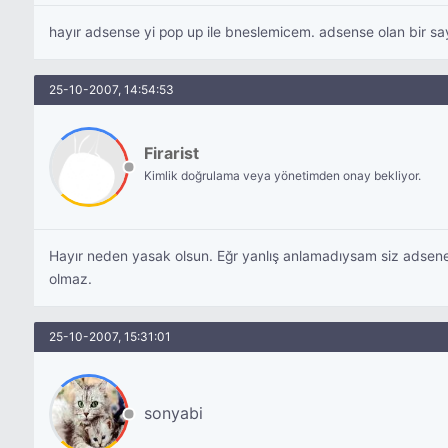
hayır adsense yi pop up ile bneslemicem. adsense olan bir sa
25-10-2007, 14:54:53
Firarist
Kimlik doğrulama veya yönetimden onay bekliyor.
Hayır neden yasak olsun. Eğr yanlış anlamadıysam siz adsenese
olmaz.
25-10-2007, 15:31:01
sonyabi