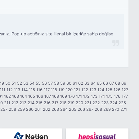
. Pop-up açtığınız site illegal bir içeriğe sahip değilse
49
50
51
52
53
54
55
56
57
58
59
60
61
62
63
64
65
66
67
68
69
111
112
113
114
115
116
117
118
119
120
121
122
123
124
125
126
127
61
162
163
164
165
166
167
168
169
170
171
172
173
174
175
176
177
10
211
212
213
214
215
216
217
218
219
220
221
222
223
224
225
257
258
259
260
261
262
263
264
265
266
267
268
269
270
271