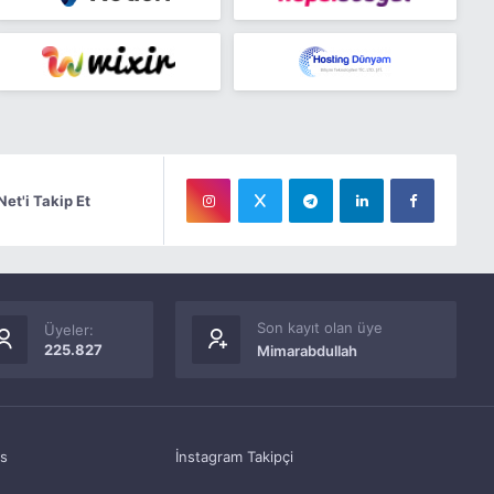
Net'i Takip Et
Son kayıt olan üye
Üyeler:
225.827
Mimarabdullah
as
İnstagram Takipçi