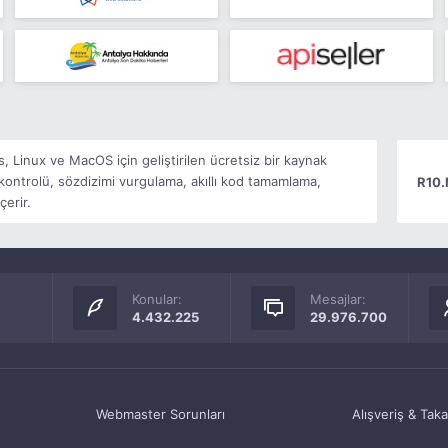
 Linux ve MacOS için geliştirilen ücretsiz bir kaynak
kontrolü, sözdizimi vurgulama, akıllı kod tamamlama,
R10.
çerir.
Konular:
Mesajlar:
4.432.225
29.976.700
Webmaster Sorunları
Alışveriş & Tak