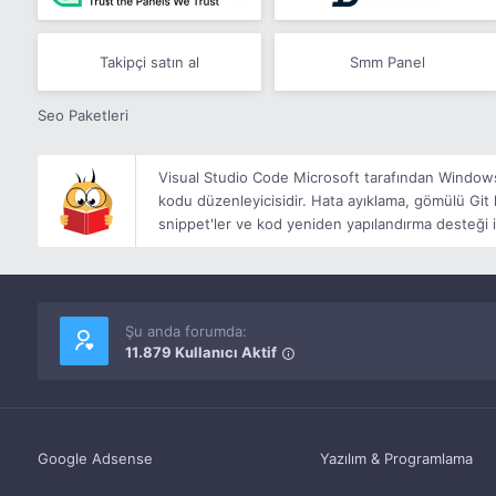
Takipçi satın al
Smm Panel
Seo Paketleri
Visual Studio Code Microsoft tarafından Windows,
kodu düzenleyicisidir. Hata ayıklama, gömülü Git 
snippet'ler ve kod yeniden yapılandırma desteği i
Şu anda forumda:
11.879 Kullanıcı Aktif
Google Adsense
Yazılım & Programlama