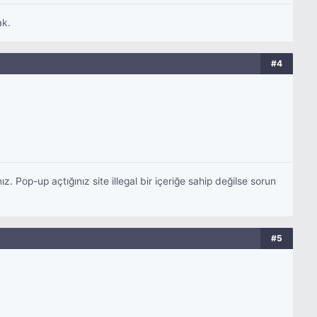
ak.
#4
Pop-up açtığınız site illegal bir içeriğe sahip değilse sorun
#5