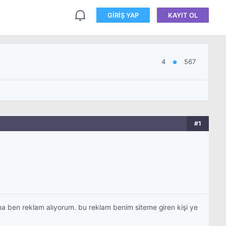
GIRIŞ YAP
KAYIT OL
4
567
●
#1
a ben reklam alıyorum. bu reklam benim siteme giren kişi ye