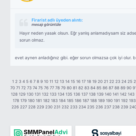
Firarist adlı üyeden alıntı:
mesajı görüntüle
Hayır neden yasak olsun. Eğr yanlış anlamadıysam siz adsene
sorun olmaz.
evet aynen anladığınız gibi. eğer sorun olmazsa çok iyi olur. bi
1
2
3
4
5
6
7
8
9
10
11
12
13
14
15
16
17
18
19
20
21
22
23
24
25
70
71
72
73
74
75
76
77
78
79
80
81
82
83
84
85
86
87
88
89
90
9
128
129
130
131
132
133
134
135
136
137
138
139
140
141
142
143
178
179
180
181
182
183
184
185
186
187
188
189
190
191
192
193
226
227
228
229
230
231
232
233
234
235
236
237
238
239
24