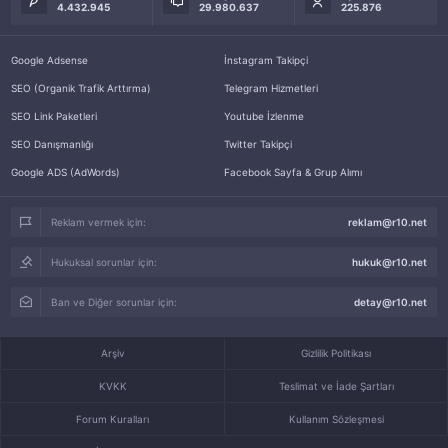
4.432.945
29.980.637
225.876
Google Adsense
İnstagram Takipçi
SEO (Organik Trafik Arttırma)
Telegram Hizmetleri
SEO Link Paketleri
Youtube İzlenme
SEO Danışmanlığı
Twitter Takipçi
Google ADS (AdWords)
Facebook Sayfa & Grup Alımı
Reklam vermek için:
reklam@r10.net
Hukuksal sorunlar için:
hukuk@r10.net
Ban ve Diğer sorunlar için:
detay@r10.net
Arşiv
Gizlilik Politikası
KVKK
Teslimat ve İade Şartları
Forum Kuralları
Kullanım Sözleşmesi