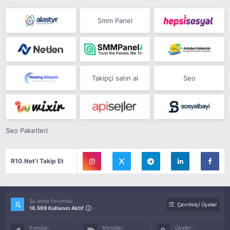
Smm Panel
Takipçi satın al
Seo
Seo Paketleri
R10.Net'i Takip Et
Şu anda forumda:
Çevrimiçi Üyeler
16.599 Kullanıcı Aktif
Konular:
Mesajlar:
Üyeler: