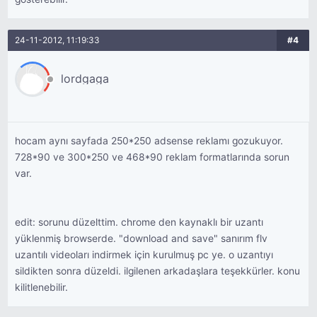
24-11-2012, 11:19:33
#4
lordgaga
hocam aynı sayfada 250*250 adsense reklamı gozukuyor.
728*90 ve 300*250 ve 468*90 reklam formatlarında sorun
var.
edit: sorunu düzelttim. chrome den kaynaklı bir uzantı
yüklenmiş browserde. "download and save" sanırım flv
uzantılı videoları indirmek için kurulmuş pc ye. o uzantıyı
sildikten sonra düzeldi. ilgilenen arkadaşlara teşekkürler. konu
kilitlenebilir.