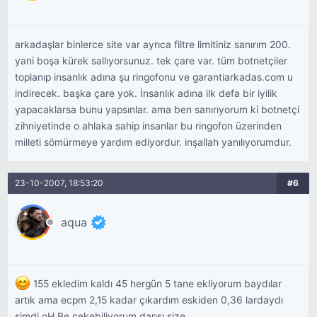
arkadaşlar binlerce site var ayrıca filtre limitiniz sanırım 200.
yani boşa kürek sallıyorsunuz. tek çare var. tüm botnetçiler
toplanıp insanlık adına şu ringofonu ve garantiarkadas.com u
indirecek. başka çare yok. İnsanlık adına ilk defa bir iyilik
yapacaklarsa bunu yapsınlar. ama ben sanırıyorum ki botnetçi
zihniyetinde o ahlaka sahip insanlar bu ringofon üzerinden
milleti sömürmeye yardım ediyordur. inşallah yanılıyorumdur.
23-10-2007, 18:53:20
#6
aqua
155 ekledim kaldı 45 hergün 5 tane ekliyorum baydılar
artık ama ecpm 2,15 kadar çıkardım eskiden 0,36 lardaydı
şimdi oH Be çekebiliyorum darısı size