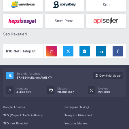
Seo
Smm Panel
Seo Paketleri
R10.Net'i Takip Et
Şu anda forumda:
Çevrimiçi Üyeler
37.489 Kullanıcı Aktif
Konular:
Mesajlar:
Üyeler:
4.433.161
29.981.837
225.899
Google Adsense
İnstagram Takipçi
SEO (Organik Trafik Arttırma)
Telegram Hizmetleri
SEO Link Paketleri
Youtube İzlenme