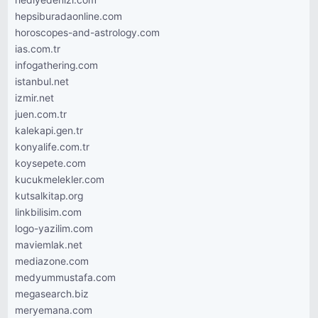
hediyedenizi.com
hepsiburadaonline.com
horoscopes-and-astrology.com
ias.com.tr
infogathering.com
istanbul.net
izmir.net
juen.com.tr
kalekapi.gen.tr
konyalife.com.tr
koysepete.com
kucukmelekler.com
kutsalkitap.org
linkbilisim.com
logo-yazilim.com
maviemlak.net
mediazone.com
medyummustafa.com
megasearch.biz
meryemana.com