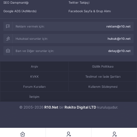
SEO Danışmanlığı
Twitter Takipçi
Google ADS (AdWords)
Facebook Sayfa & Grup Alımı
Reklam vermek için:
reklam@r10.net
Hukuksal sorunlar için:
hukuk@r10.net
Ban ve Diğer sorunlar için:
detay@r10.net
Arşiv
Gizlilik Politikası
KVKK
Teslimat ve İade Şartları
Forum Kuralları
Kullanım Sözleşmesi
İletişim
© 2005-2026
R10.Net
bir
Rokito Digital LTD
kuruluşudur.