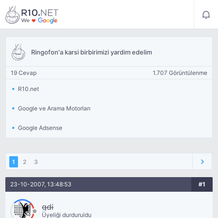
Ringofon'a karsi birbirimizi yardim edelim
19 Cevap
1.707 Görüntülenme
R10.net
Google ve Arama Motorları
Google Adsense
1
2
3
23-10-2007, 13:48:53
#1
gdi
Üyeliği durduruldu