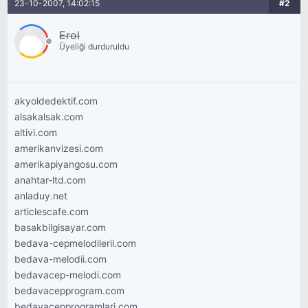
23-10-2007, 14:02:15
#2
Erol
Üyeliği durduruldu
akyoldedektif.com
alsakalsak.com
altivi.com
amerikanvizesi.com
amerikapiyangosu.com
anahtar-ltd.com
anladuy.net
articlescafe.com
basakbilgisayar.com
bedava-cepmelodilerii.com
bedava-melodii.com
bedavacep-melodi.com
bedavacepprogram.com
bedavacepprogramlari.com