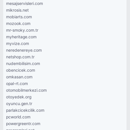
mesajservisleri.com
mikrosis.net
mobiarts.com
mozook.com
mr-smoky.com.tr
myheritage.com
myvize.com
neredenereye.com
netshop.com.tr
nudembilisim.com
obencicek.com
omkasan.com
opal-rt.com
otomobilmerkezi.com
otoyedek.org
oyuncu.gen.tr
parlakcicekcilik.com
pcworld.com
powergreentr.com