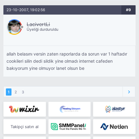
23-10-2007, 19:02:56
#9
LacivertLi
Üyeliği durduruldu
allah belasını versin zaten raporlarda da sorun var 1 haftadır
cookileri silin dedi sildik yine olmadı internet cafeden
bakıyorum yine olmuyor lanet olsun be
1
2
3
Takipçi satın al