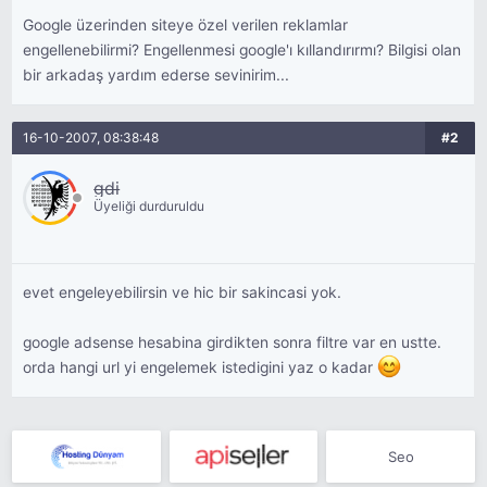
Google üzerinden siteye özel verilen reklamlar
engellenebilirmi? Engellenmesi google'ı kıllandırırmı? Bilgisi olan
bir arkadaş yardım ederse sevinirim...
16-10-2007, 08:38:48
#2
gdi
Üyeliği durduruldu
evet engeleyebilirsin ve hic bir sakincasi yok.
google adsense hesabina girdikten sonra filtre var en ustte.
orda hangi url yi engelemek istedigini yaz o kadar
Seo