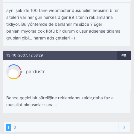
aynı şekilde 100 tane webmaster düşünelim hepsinin birer
siteleri var her gün herkes diğer 99 sitenin reklamlarına
tıklıyor. Bu yöntemde de banlanılır mı sizce ? Eğer
banlanılmıyorsa çok kötü bir durum oluşur adsense tıklama
grupları gibi... haram ads çeteleri =)
13-10-2007, 12:58:29
#9
pardustr
Bence geçici bir süreliğine reklamlarını kaldır,daha fazla
musallat olmasınlar sana...
1
2