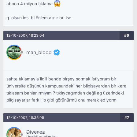
abooo 4 milyon tıklama
g. olsun ins. bi önlem alınır bu ise..
12-10-2007, 18:23:04
#6
man_blood
sahte tıklamayla ilgili bende birşey sormak istiyorum bir
üniversite düşünün kampusundeki her bilgisayardan bir kere
tıklasam banlanırmıyım ? tıklıycagımdan değil ag üzerindeki
bilgisayarlar farklı ip gibi görünürmü onu merak ediyorm
12-10-2007, 18:36:05
#7
Diyenez
Üyeliği durduruldu