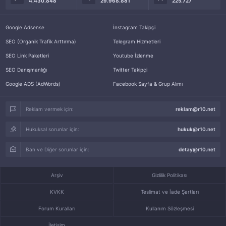
4.430.848
29.968.881
225.727
Google Adsense
İnstagram Takipçi
SEO (Organik Trafik Arttırma)
Telegram Hizmetleri
SEO Link Paketleri
Youtube İzlenme
SEO Danışmanlığı
Twitter Takipçi
Google ADS (AdWords)
Facebook Sayfa & Grup Alımı
Reklam vermek için:
reklam@r10.net
Hukuksal sorunlar için:
hukuk@r10.net
Ban ve Diğer sorunlar için:
detay@r10.net
Arşiv
Gizlilik Politikası
KVKK
Teslimat ve İade Şartları
Forum Kuralları
Kullanım Sözleşmesi
İletişim