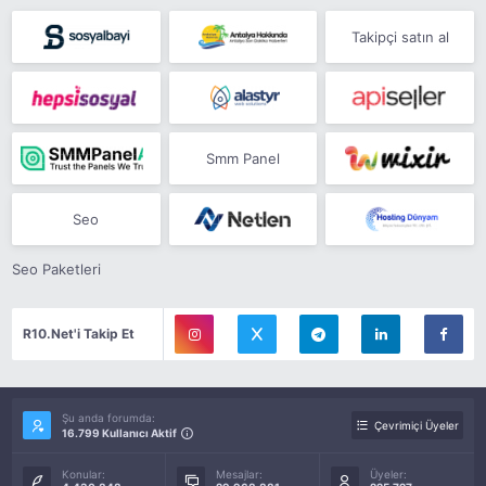
Takipçi satın al
Smm Panel
Seo
Seo Paketleri
R10.Net'i Takip Et
Şu anda forumda:
Çevrimiçi Üyeler
16.799 Kullanıcı Aktif
Konular:
Mesajlar:
Üyeler: