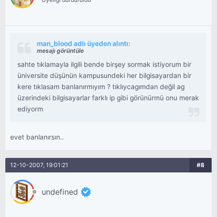
man_blood adlı üyeden alıntı:
mesajı görüntüle
sahte tıklamayla ilgili bende birşey sormak istiyorum bir
üniversite düşünün kampusundeki her bilgisayardan bir
kere tıklasam banlanırmıyım ? tıklıycagımdan değil ag
üzerindeki bilgisayarlar farklı ip gibi görünürmü onu merak
ediyorm
evet banlanırsın..
12-10-2007, 19:01:21
#8
undefined