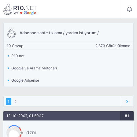
Adsense sahte tıklama / yardım istiyorum /
10 Cevap
2.873 Görüntülenme
R10.net
Google ve Arama Motorları
Google Adsense
1
2
12-10-2007, 01:50:17
#1
dzm