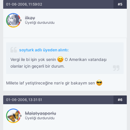
01-06-2006, 11:59:02
#5
ilkay
Üyeliği durduruldu
soyturk adlı üyeden alıntı:
Vergi ile bi işin yok senin
O Amerikan vatandaşı
olanlar için geçerli bir durum.
Millete laf yetiştireceğine nsn'e gir bakayım sen
01-06-2006, 13:31:51
#6
Malatyasporlu
Üyeliği durduruldu