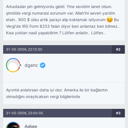
Arkadaslar pin gelmiyordu geldi. Yine sevidim lanet olsun.
şimdide vergi numarasi sorunum var. Allah'ini seven yardim
etsin.. 900 $ oldu artik parayi alip koklamak istiyorum
Bu
Vergi'de IRS Form 8233 felan diyor ben anlamaz ben bilmez..
Kısa yoldan nasil yapabilirim ? Lütfen anlatin.. Lütfen..
31-05-2006, 22:13:30
#2
dgenc
Ayrıntılı anlatırsan daha iyi olur. Amerka ile bir bağlantın
olmadığını onaylıcaksın vergi bilgilerinde
31-05-2006, 23:00:35
#3
Adige