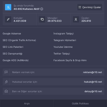
Şu anda forumda:
Çevrimiçi Üyeler
40.692 Kullanıcı Aktif
Konular:
Mesajlar:
Üyeler:
4.431.939
29.975.033
225.810
Google Adsense
İnstagram Takipçi
SEO (Organik Trafik Arttırma)
Telegram Hizmetleri
SEO Link Paketleri
Youtube İzlenme
SEO Danışmanlığı
Twitter Takipçi
Google ADS (AdWords)
Facebook Sayfa & Grup Alımı
Reklam vermek için:
reklam@r10.net
Hukuksal sorunlar için:
hukuk@r10.net
Ban ve Diğer sorunlar için:
detay@r10.net
Arşiv
Gizlilik Politikası