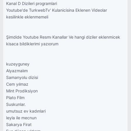
Kanal D Dizileri programlari
Youtube'de TurkwebTv' Kulanicisina Eklenen Videolar
kesilinkle eklenmemeli
Şimdide Youtube Resmı Kanallar Ve hangi diziler eklenmicek
kisaca bildiklerimi yazıorum
kuzeyguney
Alyazmalım
Samanyolu dizisi
Cem yılmaz
Mint Prodiksiyon
Plato Film
Suskunlar.
umutsuz ev kadınlari
leyla ile mecnun
Sakarya Firat