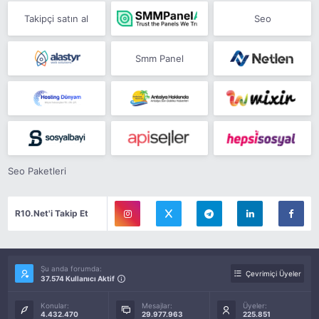
Takipçi satın al
Seo
Smm Panel
Seo Paketleri
R10.Net'i Takip Et
Şu anda forumda:
Çevrimiçi Üyeler
37.574 Kullanıcı Aktif
Konular:
Mesajlar:
Üyeler:
4.432.470
29.977.963
225.851