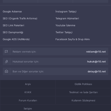
Google Adsense
İnstagram Takipçi
SEO (Organik Trafik Arttırma)
Telegram Hizmetleri
SEO Link Paketleri
Youtube İzlenme
SEO Danışmanlığı
Twitter Takipçi
Google ADS (AdWords)
Facebook Sayfa & Grup Alımı
Reklam vermek için:
reklam@r10.net
Hukuksal sorunlar için:
hukuk@r10.net
Ban ve Diğer sorunlar için:
detay@r10.net
Arşiv
Gizlilik Politikası
KVKK
Teslimat ve İade Şartları
Forum Kuralları
Kullanım Sözleşmesi
İletişim