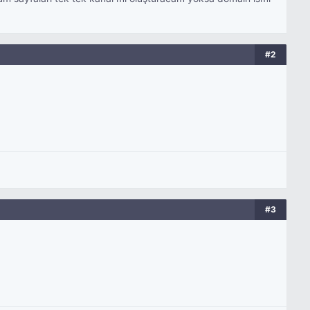
#2
#3