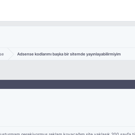
se
Adsense kodlarımı başka bir sitemde yayınlayabilirmiyim
 oluşturmam gerekiyormuş reklam koyacağım site yaklaşık 200 sayfa t