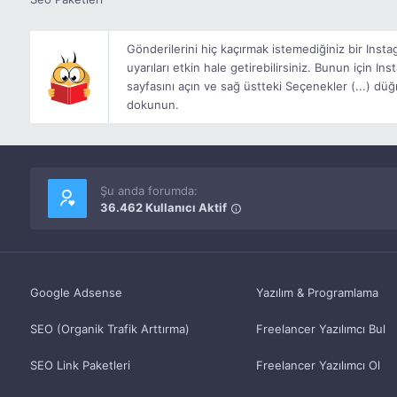
Gönderilerini hiç kaçırmak istemediğiniz bir Inst
uyarıları etkin hale getirebilirsiniz. Bunun için In
sayfasını açın ve sağ üstteki Seçenekler (...) düğ
dokunun.
Şu anda forumda:
36.462 Kullanıcı Aktif
Google Adsense
Yazılım & Programlama
SEO (Organik Trafik Arttırma)
Freelancer Yazılımcı Bul
SEO Link Paketleri
Freelancer Yazılımcı Ol