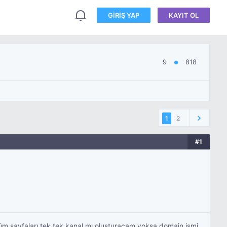
GIRIŞ YAP
KAYIT OL
9
818
●
1
2
#1
üm sayfaları tek tek kanal mı oluşturacam yoksa domain ismi