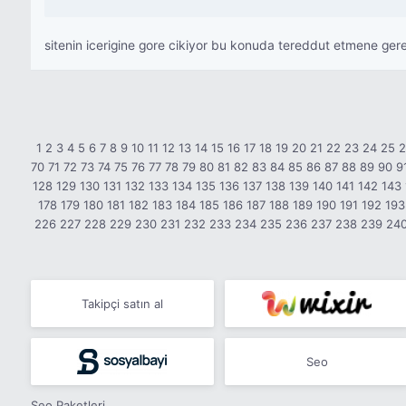
sitenin icerigine gore cikiyor bu konuda tereddut etmene gere
1
2
3
4
5
6
7
8
9
10
11
12
13
14
15
16
17
18
19
20
21
22
23
24
25
70
71
72
73
74
75
76
77
78
79
80
81
82
83
84
85
86
87
88
89
90
9
128
129
130
131
132
133
134
135
136
137
138
139
140
141
142
143
178
179
180
181
182
183
184
185
186
187
188
189
190
191
192
193
226
227
228
229
230
231
232
233
234
235
236
237
238
239
24
Takipçi satın al
Seo
Seo Paketleri