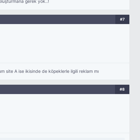
 oluşturmana gerek yok..!
#7
um site A ise ikisinde de köpeklerle ilgili reklam mı
#8