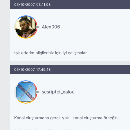
06-10-2007, 03:11:03
Alex006
tşk ederim bilgileriniz için iyi çalışmalar
06-10-2007, 17:49:43
scsriptci_xaloc
Kanal oluşturmana gerek yok.. kanal oluşturma örneğin;