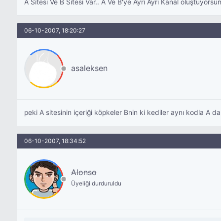
A Sitesi Ve B Sitesi Var.. A Ve B'ye Ayrı Ayrı Kanal oluştuyor
06-10-2007, 18:20:27
asaleksen
peki A sitesinin içeriği köpkeler Bnin ki kediler aynı kodla A da
06-10-2007, 18:34:52
Alonso
Üyeliği durduruldu