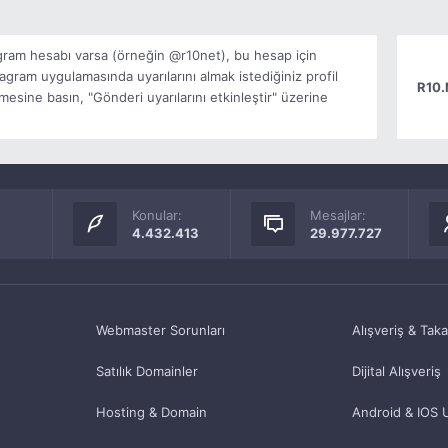
agram hesabı varsa (örneğin @r10net), bu hesap için
stagram uygulamasında uyarılarını almak istediğiniz profil
R10.
mesine basın, "Gönderi uyarılarını etkinleştir" üzerine
Konular:
Mesajlar:
4.432.413
29.977.727
Webmaster Sorunları
Alışveriş & Tak
Satılık Domainler
Dijital Alışveriş
Hosting & Domain
Android & IOS 