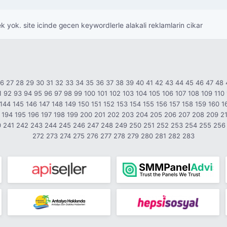
k yok. site icinde gecen keywordlerle alakali reklamlarin cikar
26
27
28
29
30
31
32
33
34
35
36
37
38
39
40
41
42
43
44
45
46
47
48
1
92
93
94
95
96
97
98
99
100
101
102
103
104
105
106
107
108
109
110
144
145
146
147
148
149
150
151
152
153
154
155
156
157
158
159
160
1
194
195
196
197
198
199
200
201
202
203
204
205
206
207
208
209
2
0
241
242
243
244
245
246
247
248
249
250
251
252
253
254
255
256
272
273
274
275
276
277
278
279
280
281
282
283