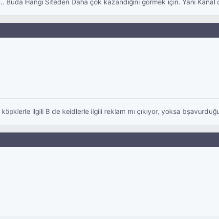
sun.. Buda Hangi Siteden Daha çok kazandığını görmek için. Yani Kanal
 köpklerle ilgili B de keidlerle ilgili reklam mı çıkıyor, yoksa bşavurduğ