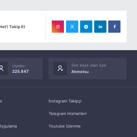
Net'i Takip Et
Son kayıt olan üye
Üyeler:
225.847
Ahmetsu
as
İnstagram Takipçi
Telegram Hizmetleri
Uygulama
Youtube İzlenme