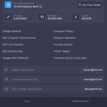
Şu anda forumda:
Çevrimiçi Üyeler
17.042 Kullanıcı Aktif
Konular:
Mesajlar:
Üyeler:
4.432.960
29.980.689
225.878
Google Adsense
İnstagram Takipçi
SEO (Organik Trafik Arttırma)
Telegram Hizmetleri
SEO Link Paketleri
Youtube İzlenme
SEO Danışmanlığı
Twitter Takipçi
Google ADS (AdWords)
Facebook Sayfa & Grup Alımı
Reklam vermek için:
reklam@r10.net
Hukuksal sorunlar için:
hukuk@r10.net
Ban ve Diğer sorunlar için:
detay@r10.net
Arşiv
Gizlilik Politikası