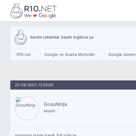
benim reklamlar 2aydır ingilizce ya
R10.net
Google ve Arama Motorları
Google Adsen
23-09-2007, 13:55:00
GosuNinja
Misafir
napmam lazım,içerik full türkce