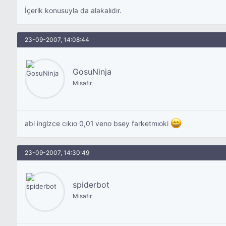
İçerik konusuyla da alakalıdır.
23-09-2007, 14:08:44
GosuNinja
Misafir
abi inglzce cıkıo 0,01 verıo bsey farketmıoki
23-09-2007, 14:30:49
spiderbot
Misafir