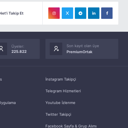
Net'i Takip Et
Son kayıt olan üye
Üyeler:
225.822
PremiumOrtak
as
İnstagram Takipçi
Telegram Hizmetleri
Uygulama
Youtube İzlenme
Twitter Takipçi
Facebook Sayfa & Grup Alımı