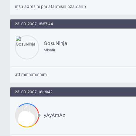
msn adresini pm atarmısın ozaman ?
23-09-2007, 15:57:44
GosuNinja
Misafir
attımmmmmmm
23-09-2007, 16:19:42
yAyAmAz