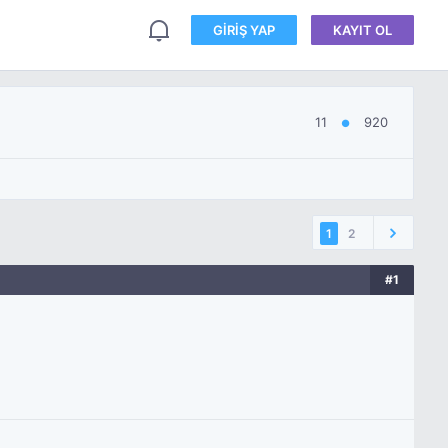
GIRIŞ YAP
KAYIT OL
11
920
●
1
2
#1