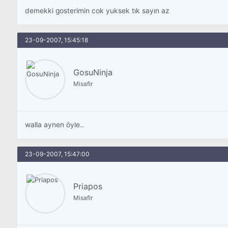
demekki gosterimin cok yuksek tık sayın az
23-09-2007, 15:45:18
GosuNinja
Misafir
walla aynen öyle..
23-09-2007, 15:47:00
Priapos
Misafir