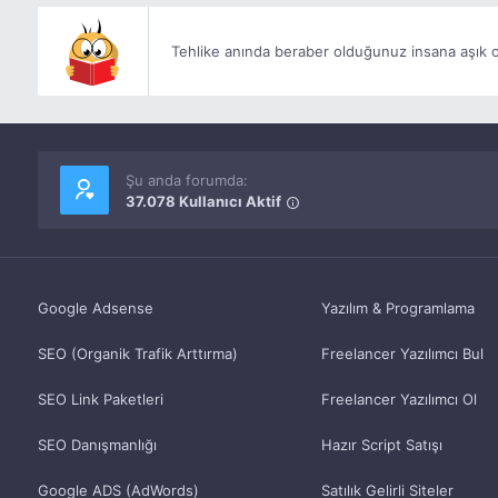
Tehlike anında beraber olduğunuz insana aşık ol
Şu anda forumda:
37.078 Kullanıcı Aktif
Google Adsense
Yazılım & Programlama
SEO (Organik Trafik Arttırma)
Freelancer Yazılımcı Bul
SEO Link Paketleri
Freelancer Yazılımcı Ol
SEO Danışmanlığı
Hazır Script Satışı
Google ADS (AdWords)
Satılık Gelirli Siteler