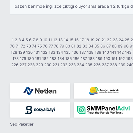
bazen benimde ingilizce çıktığı oluyor ama arada 1 2 türkçe d
1
2
3
4
5
6
7
8
9
10
11
12
13
14
15
16
17
18
19
20
21
22
23
24
25
70
71
72
73
74
75
76
77
78
79
80
81
82
83
84
85
86
87
88
89
90
9
128
129
130
131
132
133
134
135
136
137
138
139
140
141
142
143
178
179
180
181
182
183
184
185
186
187
188
189
190
191
192
193
226
227
228
229
230
231
232
233
234
235
236
237
238
239
24
Seo Paketleri