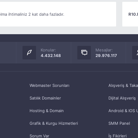
ma ihtimaliniz 2 kat daha fazladır.
R10.
Konular:
Mesajlar:
4.432.148
29.976.117
Webmaster Sorunları
Alışveriş & Tak
Satılık Domainler
Dijital Alışveriş
Hosting & Domain
Android & IOS 
Grafik & Kurgu Hizmetleri
SMM Panel
Sorum Var
İş Fikirleri