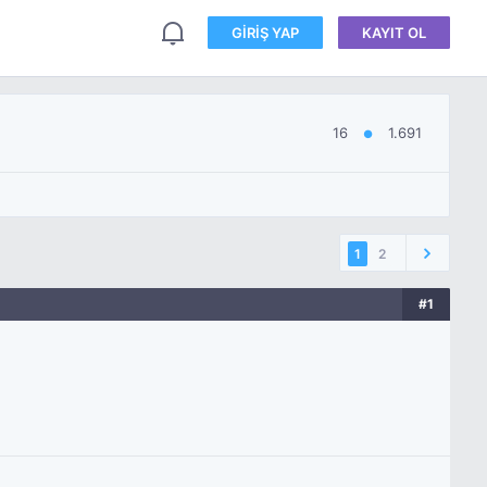
GIRIŞ YAP
KAYIT OL
16
1.691
●
1
2
#1