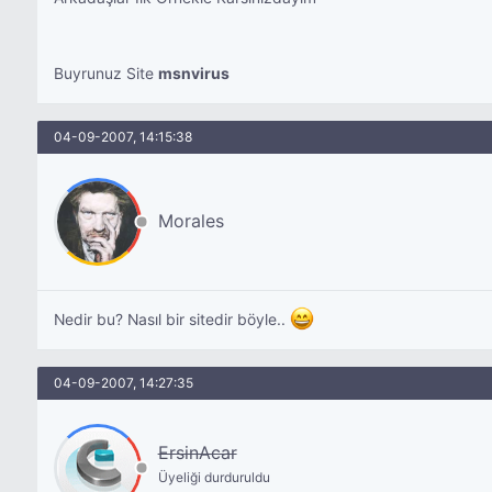
Buyrunuz Site
msnvirus
04-09-2007, 14:15:38
Morales
Nedir bu? Nasıl bir sitedir böyle..
04-09-2007, 14:27:35
ErsinAcar
Üyeliği durduruldu