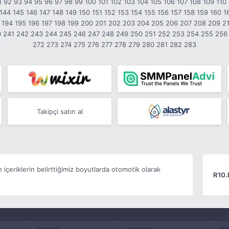
1
92
93
94
95
96
97
98
99
100
101
102
103
104
105
106
107
108
109
110
144
145
146
147
148
149
150
151
152
153
154
155
156
157
158
159
160
1
194
195
196
197
198
199
200
201
202
203
204
205
206
207
208
209
2
0
241
242
243
244
245
246
247
248
249
250
251
252
253
254
255
256
272
273
274
275
276
277
278
279
280
281
282
283
Takipçi satın al
n içeriklerin belirttiğimiz boyutlarda otomotik olarak
R10.