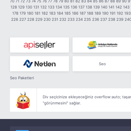
70
71
72
73
74
75
76
77
78
79
80
81
82
83
84
85
86
87
88
89
90
9
128
129
130
131
132
133
134
135
136
137
138
139
140
141
142
143
178
179
180
181
182
183
184
185
186
187
188
189
190
191
192
193
226
227
228
229
230
231
232
233
234
235
236
237
238
239
24
Seo
Seo Paketleri
Div seçicinize ekleyeceğiniz
overflow:auto;
taşa
"görünmesini" sağlar.