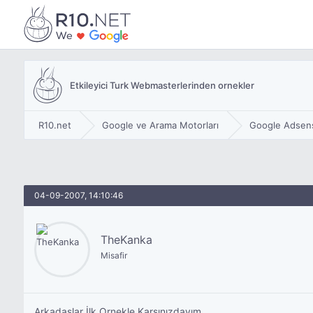
Etkileyici Turk Webmasterlerinden ornekler
R10.net
Google ve Arama Motorları
Google Adsen
04-09-2007, 14:10:46
TheKanka
Misafir
Arkadaşlar İlk Ornekle Karsınızdayım