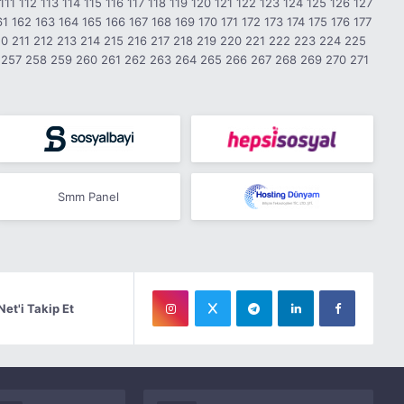
111
112
113
114
115
116
117
118
119
120
121
122
123
124
125
126
127
61
162
163
164
165
166
167
168
169
170
171
172
173
174
175
176
177
10
211
212
213
214
215
216
217
218
219
220
221
222
223
224
225
257
258
259
260
261
262
263
264
265
266
267
268
269
270
271
Smm Panel
Net'i Takip Et