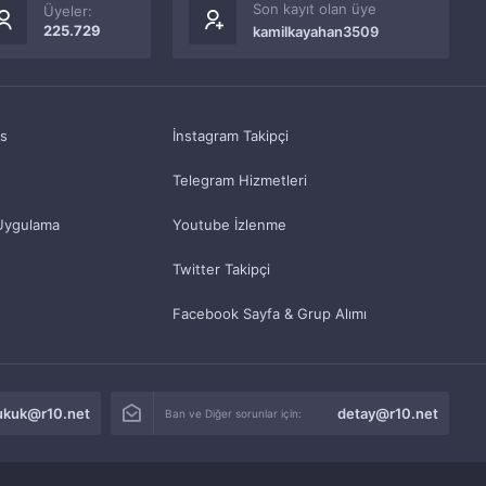
Son kayıt olan üye
Üyeler:
225.729
kamilkayahan3509
as
İnstagram Takipçi
Telegram Hizmetleri
Uygulama
Youtube İzlenme
Twitter Takipçi
Facebook Sayfa & Grup Alımı
ukuk@r10.net
detay@r10.net
Ban ve Diğer sorunlar için: