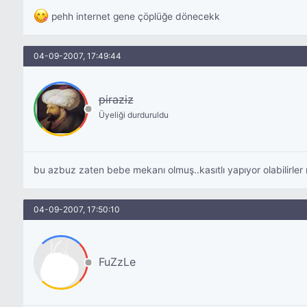
pehh internet gene çöplüğe dönecekk
04-09-2007, 17:49:44
piraziz
Üyeliği durduruldu
bu azbuz zaten bebe mekanı olmuş..kasıtlı yapıyor olabilirl
04-09-2007, 17:50:10
FuZzLe