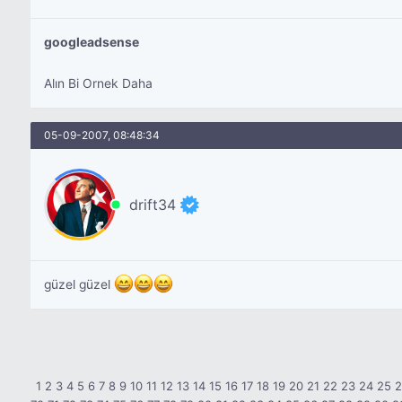
googleadsense
Alın Bi Ornek Daha
05-09-2007, 08:48:34
drift34
güzel güzel
1
2
3
4
5
6
7
8
9
10
11
12
13
14
15
16
17
18
19
20
21
22
23
24
25