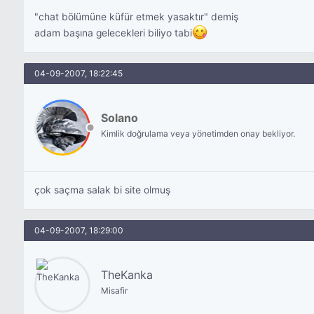
"chat bölümüne küfür etmek yasaktır" demiş
adam başına gelecekleri biliyo tabi
04-09-2007, 18:22:45
Solano
Kimlik doğrulama veya yönetimden onay bekliyor.
çok saçma salak bi site olmuş
04-09-2007, 18:29:00
TheKanka
Misafir