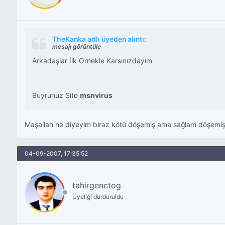
TheKanka adlı üyeden alıntı:
mesajı görüntüle
Arkadaşlar İlk Ornekle Karsınızdayım
Buyrunuz Site
msnvirus
Maşallah ne diyeyim biraz kötü döşemiş ama sağlam döşemi
04-09-2007, 17:35:52
tahirgenctog
Üyeliği durduruldu