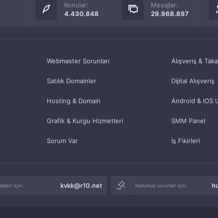
Konular:
Mesajlar:
4.430.848
29.968.897
Webmaster Sorunları
Alışveriş & Tak
Satılık Domainler
Dijital Alışveriş
Hosting & Domain
Android & IOS 
Grafik & Kurgu Hizmetleri
SMM Panel
Sorum Var
İş Fikirleri
kvkk@r10.net
h
pleri için:
Hukuksal sorunlar için: