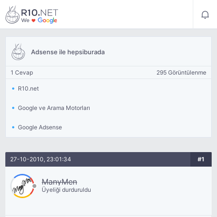
Adsense ile hepsiburada
1 Cevap
295 Görüntülenme
R10.net
Google ve Arama Motorları
Google Adsense
27-10-2010, 23:01:34
#1
ManyMen
Üyeliği durduruldu