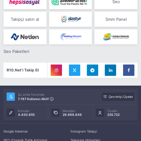
Seo
Takipçi satın al
Smm Panel
Seo Paketleri
R10.Net'i Takip Et
Şu anda forumda:
Çevrimiçi Üyeler
7.767 Kullanıcı Aktif
Konular:
Mesajlar:
Üyeler:
4.430.855
29.968.849
225.722
Google Adsense
İnstagram Takipçi
SEO (Organik Trafik Arttırma)
Telegram Hizmetleri