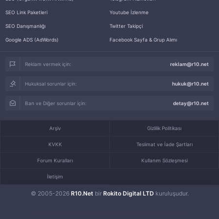
SEO Link Paketleri
Youtube İzlenme
SEO Danışmanlığı
Twitter Takipçi
Google ADS (AdWords)
Facebook Sayfa & Grup Alımı
Reklam vermek için:
reklam@r10.net
Hukuksal sorunlar için:
hukuk@r10.net
Ban ve Diğer sorunlar için:
detay@r10.net
Arşiv
Gizlilik Politikası
KVKK
Teslimat ve İade Şartları
Forum Kuralları
Kullanım Sözleşmesi
İletişim
© 2005-2026
R10.Net
bir
Rokito Digital LTD
kuruluşudur.