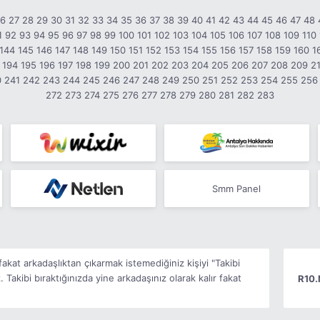
26
27
28
29
30
31
32
33
34
35
36
37
38
39
40
41
42
43
44
45
46
47
48
1
92
93
94
95
96
97
98
99
100
101
102
103
104
105
106
107
108
109
110
144
145
146
147
148
149
150
151
152
153
154
155
156
157
158
159
160
1
194
195
196
197
198
199
200
201
202
203
204
205
206
207
208
209
2
0
241
242
243
244
245
246
247
248
249
250
251
252
253
254
255
256
272
273
274
275
276
277
278
279
280
281
282
283
Smm Panel
kat arkadaşlıktan çıkarmak istemediğiniz kişiyi "Takibi
 Takibi bıraktığınızda yine arkadaşınız olarak kalır fakat
R10.