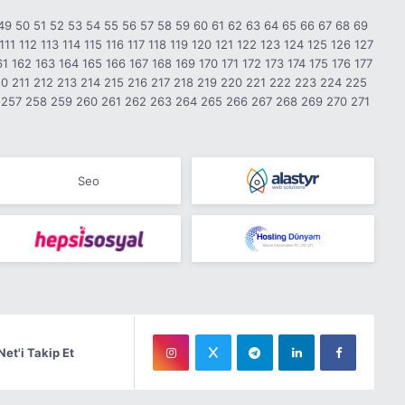
49
50
51
52
53
54
55
56
57
58
59
60
61
62
63
64
65
66
67
68
69
111
112
113
114
115
116
117
118
119
120
121
122
123
124
125
126
127
61
162
163
164
165
166
167
168
169
170
171
172
173
174
175
176
177
10
211
212
213
214
215
216
217
218
219
220
221
222
223
224
225
257
258
259
260
261
262
263
264
265
266
267
268
269
270
271
Seo
Net'i Takip Et