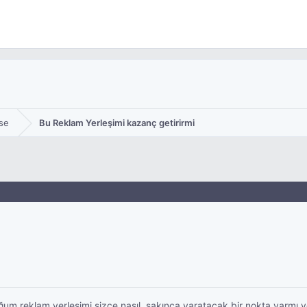
se
Bu Reklam Yerleşimi kazanç getirirmi
ğum reklam yerleşimi sizce nasıl, sakınca yaratacak bir nokta varmı v