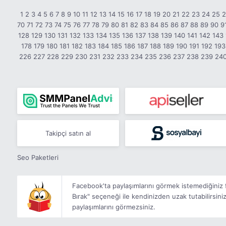
1
2
3
4
5
6
7
8
9
10
11
12
13
14
15
16
17
18
19
20
21
22
23
24
25
70
71
72
73
74
75
76
77
78
79
80
81
82
83
84
85
86
87
88
89
90
9
128
129
130
131
132
133
134
135
136
137
138
139
140
141
142
143
178
179
180
181
182
183
184
185
186
187
188
189
190
191
192
193
226
227
228
229
230
231
232
233
234
235
236
237
238
239
24
Takipçi satın al
Seo Paketleri
Facebook'ta paylaşımlarını görmek istemediğiniz fa
Bırak" seçeneği ile kendinizden uzak tutabilirsiniz.
paylaşımlarını görmezsiniz.