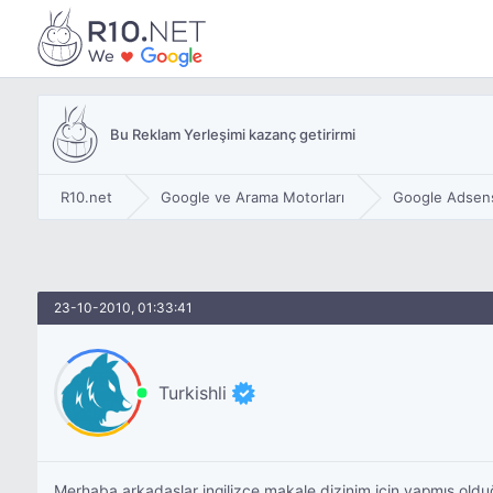
Bu Reklam Yerleşimi kazanç getirirmi
R10.net
Google ve Arama Motorları
Google Adsen
23-10-2010, 01:33:41
Turkishli
Merhaba arkadaşlar ingilizce makale dizinim için yapmış oldu