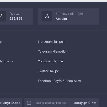
Son kayıt olan üye
Üyeler:
225.855
Absulot
as
İnstagram Takipçi
Telegram Hizmetleri
Uygulama
Youtube İzlenme
Twitter Takipçi
Facebook Sayfa & Grup Alımı
ukuk@r10.net
detay@r10.net
Ban ve Diğer sorunlar için: