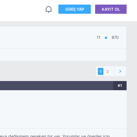
GIRIŞ YAP
KAYIT OL
11
870
●
1
2
#1
eya değişmem gereken bir yer. Yorumlar ve öneriler için