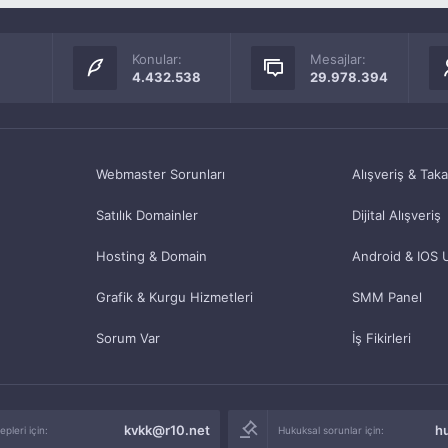
Konular:
Mesajlar:
4.432.538
29.978.394
Webmaster Sorunları
Alışveriş & Tak
Satılık Domainler
Dijital Alışveriş
Hosting & Domain
Android & IOS 
Grafik & Kurgu Hizmetleri
SMM Panel
Sorum Var
İş Fikirleri
kvkk@r10.net
h
pleri için:
Hukuksal sorunlar için: