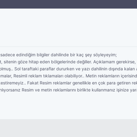
 sadece edindiğim bilgiler dahilinde bir kaç şey söyleyeyim;
sitenin göze hitap eden bölgelerinde değiller. Açıklamam gerekirse, 
muş.. Sol taraftaki paraflar dururken ve yazı dahilinin dışında kalan al
ar, Resimli reklam tıklamaları olabiliyor.. Metin reklamların içerisi
kestiremeyiz.. Fakat Resim reklamlar genellikle en çok para getiren rek
nlıyorsanız Resim ve metin reklamlarını birlikte kullanmanız işinize yara