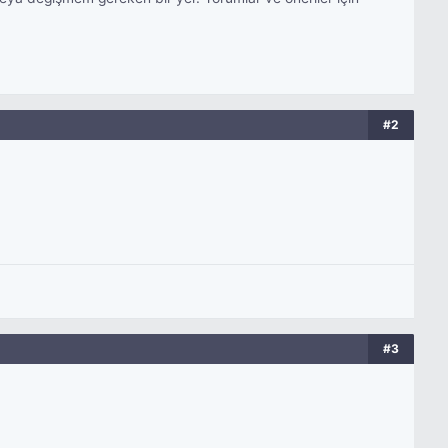
#2
#3