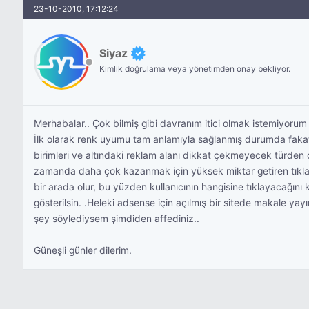
23-10-2010, 17:12:24
Siyaz
Kimlik doğrulama veya yönetimden onay bekliyor.
Merhabalar.. Çok bilmiş gibi davranım itici olmak istemiyorum
İlk olarak renk uyumu tam anlamıyla sağlanmış durumda fakat, 
birimleri ve altındaki reklam alanı dikkat çekmeyecek türden ol
zamanda daha çok kazanmak için yüksek miktar getiren tıklamal
bir arada olur, bu yüzden kullanıcının hangisine tıklayacağını 
gösterilsin. .Heleki adsense için açılmış bir sitede makale yayı
şey söylediysem şimdiden affediniz..
Güneşli günler dilerim.