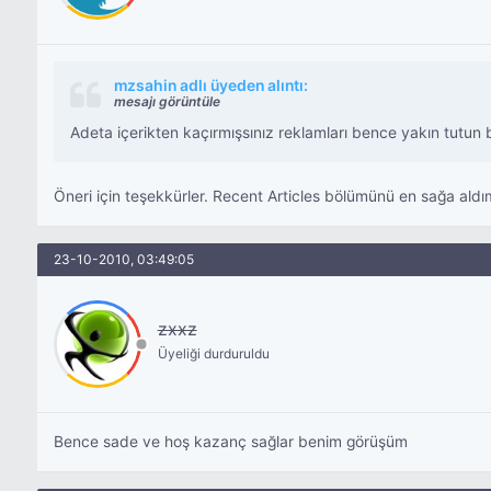
mzsahin adlı üyeden alıntı:
mesajı görüntüle
Adeta içerikten kaçırmışsınız reklamları bence yakın tutun bi
Öneri için teşekkürler. Recent Articles bölümünü en sağa aldı
23-10-2010, 03:49:05
zxxz
Üyeliği durduruldu
Bence sade ve hoş kazanç sağlar benim görüşüm