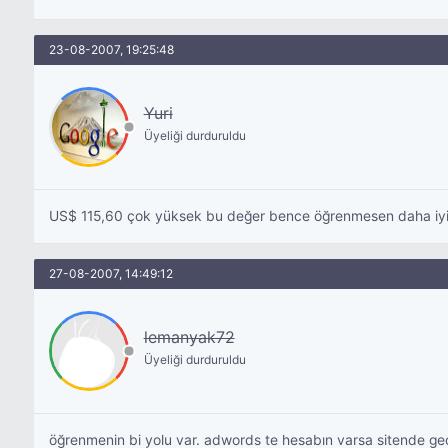
23-08-2007, 19:25:48
Yuri
Üyeliği durduruldu
US$ 115,60 çok yüksek bu değer bence öğrenmesen daha iyi kı
27-08-2007, 14:49:12
lemanyak72
Üyeliği durduruldu
öğrenmenin bi yolu var. adwords te hesabın varsa sitende geç