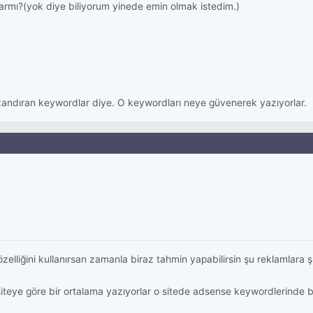
armı?(yok diye biliyorum yinede emin olmak istedim.)
zandıran keywordlar diye. O keywordları neye güvenerek yazıyorlar.
özelliğini kullanırsan zamanla biraz tahmin yapabilirsin şu reklamlara 
iteye göre bir ortalama yazıyorlar o sitede adsense keywordlerinde bel