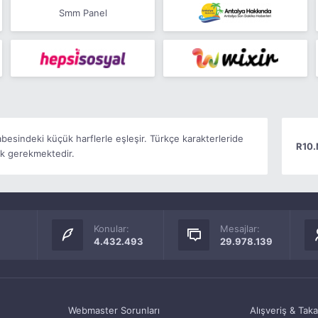
Smm Panel
abesindeki küçük harflerle eşleşir. Türkçe karakterleride
R10.
k gerekmektedir.
Konular:
Mesajlar:
4.432.493
29.978.139
Webmaster Sorunları
Alışveriş & Tak