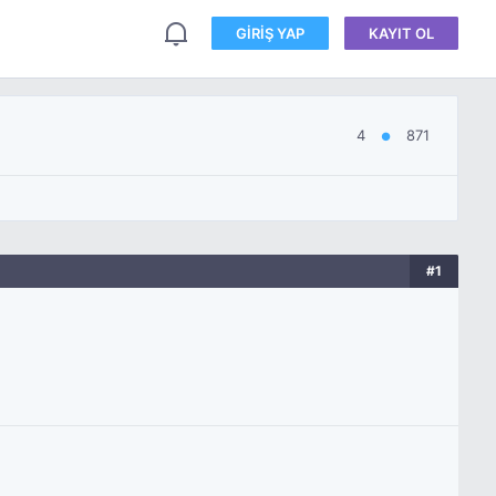
GIRIŞ YAP
KAYIT OL
4
871
●
#1