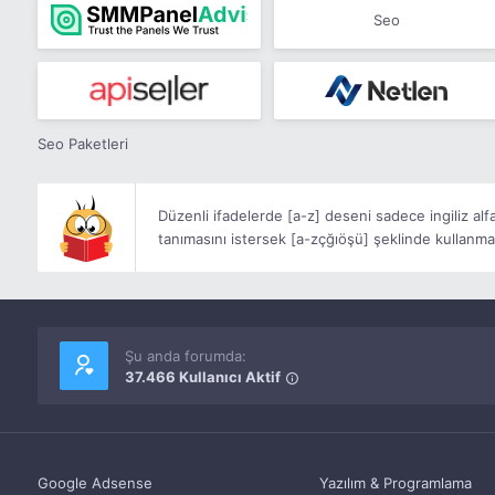
Seo
Seo Paketleri
Düzenli ifadelerde
[a-z]
deseni sadece ingiliz alf
tanımasını istersek
[a-zçğıöşü]
şeklinde kullanma
Şu anda forumda:
37.466 Kullanıcı Aktif
Google Adsense
Yazılım & Programlama