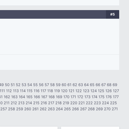
#5
49
50
51
52
53
54
55
56
57
58
59
60
61
62
63
64
65
66
67
68
69
111
112
113
114
115
116
117
118
119
120
121
122
123
124
125
126
127
61
162
163
164
165
166
167
168
169
170
171
172
173
174
175
176
177
10
211
212
213
214
215
216
217
218
219
220
221
222
223
224
225
257
258
259
260
261
262
263
264
265
266
267
268
269
270
271