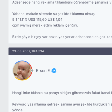
Adsensede hangi reklama tıklandığını öğrenebilme şansımız v
Yabancı makale sitemde şu şekilde tıklanma olmuş
9 1 11,11% US$ 115,60 US$ 1,04
cpm iyiymiş merak ettim reklam içeriğini.
Birde şöyle birşey var bazın yazıyorlar adsensede en çok ka
23-08-2007, 16:48:34
Ersen.E
Hangi linke tıklanıp bu parayı aldığını göremezsin fakat kanal 
Keyword yazımlarına gelirsek sanırım aynı şekilde kurdukları s
yönde....