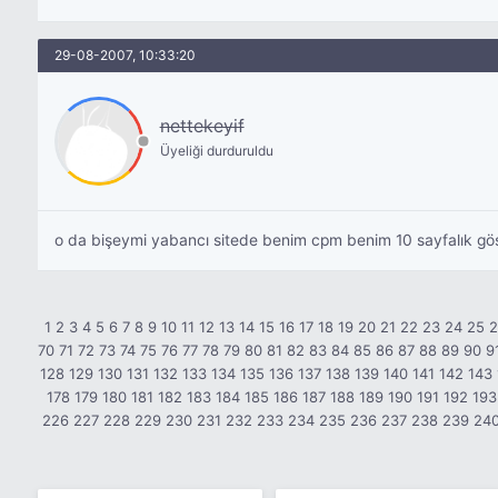
29-08-2007, 10:33:20
nettekeyif
Üyeliği durduruldu
o da bişeymi yabancı sitede benim cpm benim 10 sayfalık gö
1
2
3
4
5
6
7
8
9
10
11
12
13
14
15
16
17
18
19
20
21
22
23
24
25
70
71
72
73
74
75
76
77
78
79
80
81
82
83
84
85
86
87
88
89
90
9
128
129
130
131
132
133
134
135
136
137
138
139
140
141
142
143
178
179
180
181
182
183
184
185
186
187
188
189
190
191
192
193
226
227
228
229
230
231
232
233
234
235
236
237
238
239
24