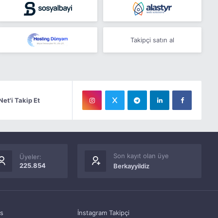
Takipçi satın al
Net'i Takip Et
Son kayıt olan üye
Üyeler:
225.854
Berkayyildiz
as
İnstagram Takipçi