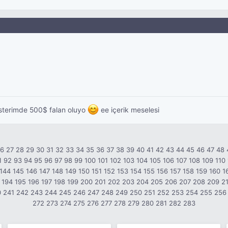
sterimde 500$ falan oluyo
ee içerik meselesi
26
27
28
29
30
31
32
33
34
35
36
37
38
39
40
41
42
43
44
45
46
47
48
1
92
93
94
95
96
97
98
99
100
101
102
103
104
105
106
107
108
109
110
144
145
146
147
148
149
150
151
152
153
154
155
156
157
158
159
160
1
194
195
196
197
198
199
200
201
202
203
204
205
206
207
208
209
2
0
241
242
243
244
245
246
247
248
249
250
251
252
253
254
255
256
272
273
274
275
276
277
278
279
280
281
282
283