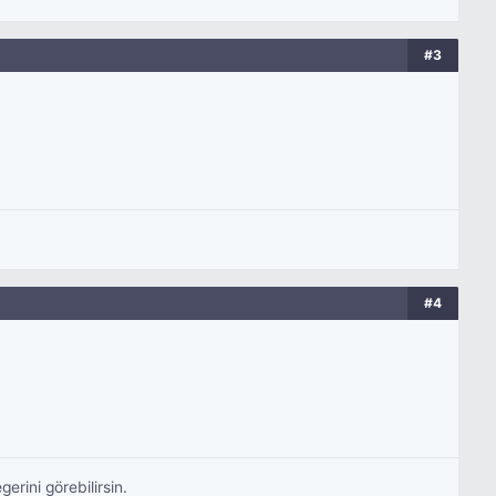
#3
#4
rini görebilirsin.