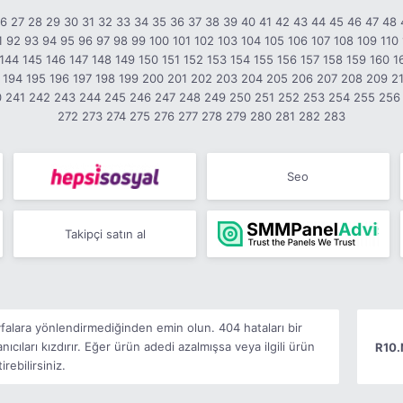
26
27
28
29
30
31
32
33
34
35
36
37
38
39
40
41
42
43
44
45
46
47
48
1
92
93
94
95
96
97
98
99
100
101
102
103
104
105
106
107
108
109
110
144
145
146
147
148
149
150
151
152
153
154
155
156
157
158
159
160
1
194
195
196
197
198
199
200
201
202
203
204
205
206
207
208
209
2
0
241
242
243
244
245
246
247
248
249
250
251
252
253
254
255
256
272
273
274
275
276
277
278
279
280
281
282
283
Seo
Takipçi satın al
ayfalara yönlendirmediğinden emin olun. 404 hataları bir
ıcıları kızdırır. Eğer ürün adedi azalmışsa veya ilgili ürün
R10.
rebilirsiniz.