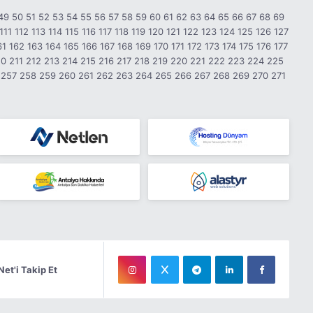
49
50
51
52
53
54
55
56
57
58
59
60
61
62
63
64
65
66
67
68
69
111
112
113
114
115
116
117
118
119
120
121
122
123
124
125
126
127
61
162
163
164
165
166
167
168
169
170
171
172
173
174
175
176
177
10
211
212
213
214
215
216
217
218
219
220
221
222
223
224
225
257
258
259
260
261
262
263
264
265
266
267
268
269
270
271
Net'i Takip Et