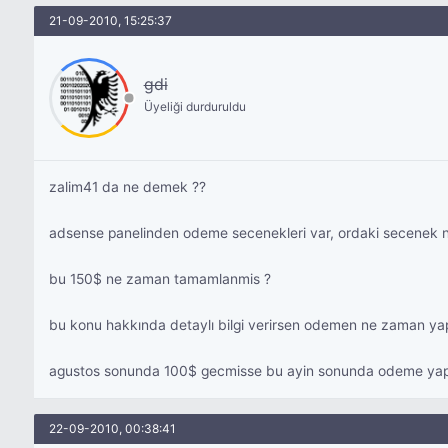
21-09-2010, 15:25:37
gdi
Üyeliği durduruldu
zalim41 da ne demek ??
adsense panelinden odeme secenekleri var, ordaki secenek n
bu 150$ ne zaman tamamlanmis ?
bu konu hakkında detaylı bilgi verirsen odemen ne zaman yapil
agustos sonunda 100$ gecmisse bu ayin sonunda odeme yapil
22-09-2010, 00:38:41