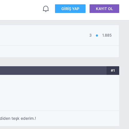
GIRIŞ YAP
KAYIT OL
3
1.885
●
#1
diden teşk ederim.!