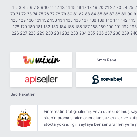
1
2
3
4
5
6
7
8
9
10
11
12
13
14
15
16
17
18
19
20
21
22
23
24
25
70
71
72
73
74
75
76
77
78
79
80
81
82
83
84
85
86
87
88
89
90
9
128
129
130
131
132
133
134
135
136
137
138
139
140
141
142
143
178
179
180
181
182
183
184
185
186
187
188
189
190
191
192
193
226
227
228
229
230
231
232
233
234
235
236
237
238
239
24
Smm Panel
Seo Paketleri
Pinterestin trafiği silinmiş veya süresi dolmuş s
sitenin arama sıralamasını olumsuz etkiler ve kullan
stokta yoksa, ilgili sayfaya benzer ürünleri yerleşti