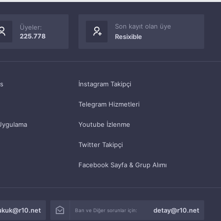
Son kayıt olan üye
Üyeler:
225.778
Resixible
as
İnstagram Takipçi
Telegram Hizmetleri
Uygulama
Youtube İzlenme
Twitter Takipçi
Facebook Sayfa & Grup Alımı
ukuk@r10.net
detay@r10.net
Ban ve Diğer sorunlar için: