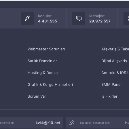
Konular:
Mesajlar:
4.431.535
29.972.557
Webmaster Sorunları
Alışveriş & Tak
Satılık Domainler
Dijital Alışveriş
Hosting & Domain
Android & IOS 
Grafik & Kurgu Hizmetleri
SMM Panel
Sorum Var
İş Fikirleri
kvkk@r10.net
h
pleri için:
Hukuksal sorunlar için: