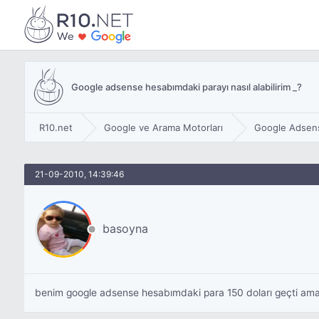
Google adsense hesabımdaki parayı nasıl alabilirim _?
R10.net
Google ve Arama Motorları
Google Adsen
21-09-2010, 14:39:46
basoyna
benim google adsense hesabımdaki para 150 doları geçti ama 