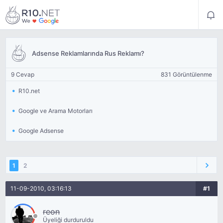
Adsense Reklamlarında Rus Reklamı?
9 Cevap
831 Görüntülenme
R10.net
Google ve Arama Motorları
Google Adsense
1
2
11-09-2010, 03:16:13
#1
reon
Üyeliği durduruldu