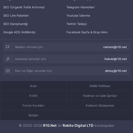
SEO (Organik Trafik Arttırma)
Telegram Hizmetleri
SEO Link Paketleri
Youtube İzlenme
SEO Danışmanlığı
Twitter Takipçi
Google ADS (AdWords)
Facebook Sayfa & Grup Alımı
Reklam vermek için:
reklam@r10.net
Hukuksal sorunlar için:
hukuk@r10.net
Ban ve Diğer sorunlar için:
detay@r10.net
Arşiv
Gizlilik Politikası
KVKK
Teslimat ve İade Şartları
Forum Kuralları
Kullanım Sözleşmesi
İletişim
© 2005-2026
R10.Net
bir
Rokito Digital LTD
kuruluşudur.