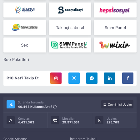
Takipçi satın al
Smm Panel
Seo
Seo Paketleri
R10.Net'i Takip Et
Şu anda forumda:
Çevrimiçi Üyeler
46.468 Kullanıcı Aktif
Konular:
Mesajlar:
Üyeler:
4.431.363
29.971.531
225.769
Google Adsense
İnstagram Takipçi