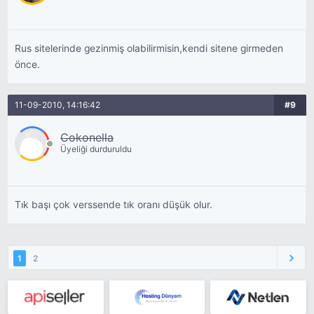
Rus sitelerinde gezinmiş olabilirmisin,kendi sitene girmeden
önce.
11-09-2010, 14:16:42
#9
Cokonella
Üyeliği durduruldu
Tık başı çok verssende tık oranı düşük olur.
1
2