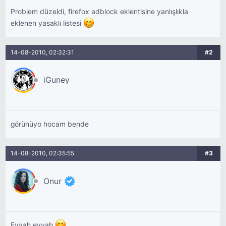
Problem düzeldi, firefox adblock eklentisine yanlışlıkla
eklenen yasaklı listesi
14-08-2010, 02:32:31
#2
iGuney
görünüyo hocam bende
14-08-2010, 02:35:55
#3
Onur
Eyvah eyvah