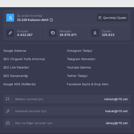
Şu anda forumda:
Çevrimiçi Üyeler
25.228 Kullanıcı Aktif
Konular:
Mesajlar:
Üyeler:
4.432.267
29.976.971
225.833
Google Adsense
İnstagram Takipçi
SEO (Organik Trafik Arttırma)
Telegram Hizmetleri
SEO Link Paketleri
Youtube İzlenme
SEO Danışmanlığı
Twitter Takipçi
Google ADS (AdWords)
Facebook Sayfa & Grup Alımı
Reklam vermek için:
reklam@r10.net
Hukuksal sorunlar için:
hukuk@r10.net
Ban ve Diğer sorunlar için:
detay@r10.net