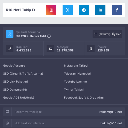
R10.Net'i Takip Et
Şu anda forumda:
Çevrimiçi Üyeler
38.128 Kullanıcı Aktif
Konular:
Mesajlar:
Üyeler:
4.432.535
29.978.358
225.855
Google Adsense
İnstagram Takipçi
SEO (Organik Trafik Arttırma)
Telegram Hizmetleri
SEO Link Paketleri
Youtube İzlenme
SEO Danışmanlığı
Twitter Takipçi
Google ADS (AdWords)
Facebook Sayfa & Grup Alımı
Reklam vermek için:
reklam@r10.net
Hukuksal sorunlar için:
hukuk@r10.net