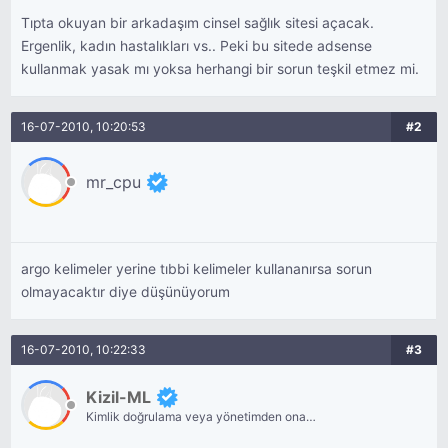
Tıpta okuyan bir arkadaşım cinsel sağlık sitesi açacak.
Ergenlik, kadın hastalıkları vs.. Peki bu sitede adsense
kullanmak yasak mı yoksa herhangi bir sorun teşkil etmez mi.
16-07-2010, 10:20:53
#2
mr_cpu
argo kelimeler yerine tıbbi kelimeler kullananırsa sorun
olmayacaktır diye düşünüyorum
16-07-2010, 10:22:33
#3
Kizil-ML
Kimlik doğrulama veya yönetimden onay
bekliyor.