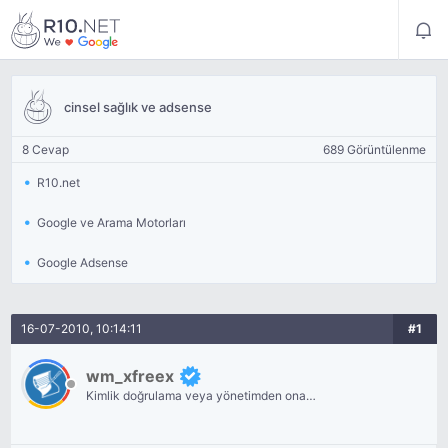
cinsel sağlık ve adsense
8 Cevap
689 Görüntülenme
R10.net
Google ve Arama Motorları
Google Adsense
16-07-2010, 10:14:11
#1
wm_xfreex
Kimlik doğrulama veya yönetimden onay
bekliyor.