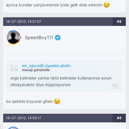
ayrıca kurallar çerçevesinde iyide gelir elde edersin
16-07-2010, 14:51:57
#8
SpeedBoy111
mr_cpu adlı üyeden alıntı:
mesajı görüntüle
argo kelimeler yerine tıbbi kelimeler kullananırsa sorun
olmayacaktır diye düşünüyorum
bu şeklide koyuver gitsin
16-07-2010, 14:55:17
#9