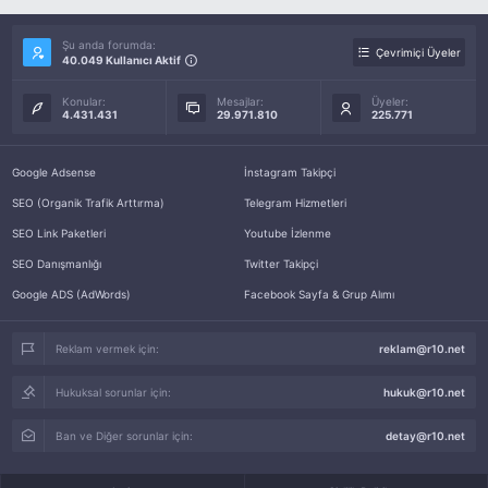
Şu anda forumda:
Çevrimiçi Üyeler
40.049 Kullanıcı Aktif
Konular:
Mesajlar:
Üyeler:
4.431.431
29.971.810
225.771
Google Adsense
İnstagram Takipçi
SEO (Organik Trafik Arttırma)
Telegram Hizmetleri
SEO Link Paketleri
Youtube İzlenme
SEO Danışmanlığı
Twitter Takipçi
Google ADS (AdWords)
Facebook Sayfa & Grup Alımı
Reklam vermek için:
reklam@r10.net
Hukuksal sorunlar için:
hukuk@r10.net
Ban ve Diğer sorunlar için:
detay@r10.net