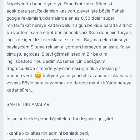
Napolyonda bunu diye diye ölmedimi zaten.Sitemizi
açtık.para şart.Reklamları kasıyoruz.evet işte böyle.Pahalı
google reklamları,tıklamalarda en az 0,50 dolar süper
miktar.fakat nereye kadar?belki 10 gün.belkide parada aldınız
bu yöntemle.ama elbet banlanacaksınız.!Son dönemin furyası
ingilizce içerikli siteler.Makale siteleri...Başıma gelen bir şeyi
paylaşıcam.Siteme reklam alıyordum.herşeyde anlaştık.Kolay
olmuştu açıkcası.Siteyi görmek istedim.Bir baktım
ingilizce.Nedir bu dedim.Adsense için dedi.Şştım
doğrusu.Birde sitemde yayınlanması için tıkla ateşlen gif
banneri verdi
külliyen yalan yani.hit kazanacak tıklanacak
vsvsvs.Böyle para kazanmak ne derece mantıklı.Yada nereye
kadar sürer...
SAHTE TIKLAMALAR
İnsanlar hackleyemediği sitelere farklı şeyler geliştirdi.
-kanka xxx sitesinin admini banladı beni,