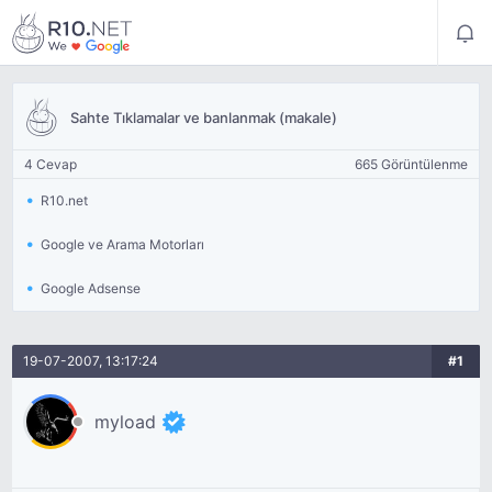
Sahte Tıklamalar ve banlanmak (makale)
4 Cevap
665 Görüntülenme
R10.net
Google ve Arama Motorları
Google Adsense
19-07-2007, 13:17:24
#1
myload