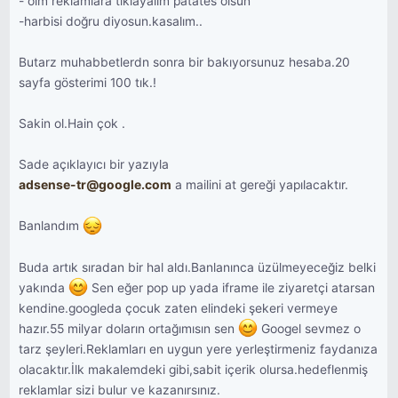
- olm reklamlara tıklayalım patates olsun
-harbisi doğru diyosun.kasalım..
Butarz muhabbetlerdn sonra bir bakıyorsunuz hesaba.20
sayfa gösterimi 100 tık.!
Sakin ol.Hain çok .
Sade açıklayıcı bir yazıyla
adsense-tr@google.com
a mailini at gereği yapılacaktır.
Banlandım
Buda artık sıradan bir hal aldı.Banlanınca üzülmeyeceğiz belki
yakında
Sen eğer pop up yada iframe ile ziyaretçi atarsan
kendine.googleda çocuk zaten elindeki şekeri vermeye
hazır.55 milyar doların ortağımısın sen
Googel sevmez o
tarz şeyleri.Reklamları en uygun yere yerleştirmeniz faydanıza
olacaktır.İlk makalemdeki gibi,sabit içerik olursa.hedeflenmiş
reklamlar sizi bulur ve kazanırsınız.