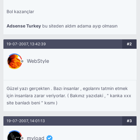
Bol kazançlar
Adsense Turkey
bu siteden aldım adama ayıp olmasın
19-07-2007, 13:42:39
#2
WebStyle
Güzel yazı gerçekten . Bazı insanlar , egolarını tatmin etmek
için insanlara zarar veriyorlar. ( Bakınız yazıdaki , " kanka xxx
site banladı beni " kısmı )
19-07-2007, 14:01:13
#3
myload