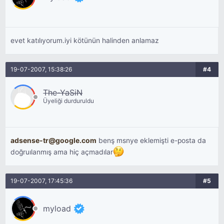
evet katılıyorum.iyi kötünün halinden anlamaz
19-07-2007, 15:38:26
#4
The-YaSiN
Üyeliği durduruldu
adsense-tr@google.com
benş msnye eklemişti e-posta da
doğruılanmış ama hiç açmadılar
19-07-2007, 17:45:36
#5
myload