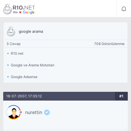
google arama
3 Cevap
708 Görüntülenme
R10.net
Google ve Arama Motorları
Google Adsense
18-07-2007, 17:35:12
#1
nurettin