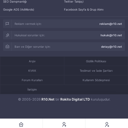
SEO Danışmanlığı
Twitter Takipçi
Google ADS (AdWords)
Facebook Sayfa & Grup Alımı
Reklam vermek için:
reklam@r10.net
Hukuksal sorunlar için:
hukuk@r10.net
Ban ve Diğer sorunlar için:
detay@r10.net
Arşiv
Gizlilik Politikası
KVKK
Teslimat ve İade Şartları
Forum Kuralları
Kullanım Sözleşmesi
İletişim
© 2005-2026
R10.Net
bir
Rokito Digital LTD
kuruluşudur.