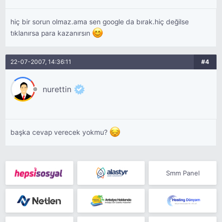
hiç bir sorun olmaz.ama sen google da bırak.hiç değilse
tıklanırsa para kazanırsın
22-07-2007, 14:36:11
#4
nurettin
başka cevap verecek yokmu?
Smm Panel