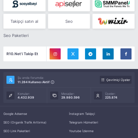
Takipçi satın al
Seo
Seo Paketleri
R10.Net'i Takip Et
Şu anda forumda:
Çevrimiçi Üyeler
11.284 Kullanıcı Aktif
Konular:
Mesajlar:
Üyeler:
4.432.939
29.980.596
225.874
Google Adsense
İnstagram Takipçi
SEO (Organik Trafik Arttırma)
Telegram Hizmetleri
SEO Link Paketleri
Youtube İzlenme