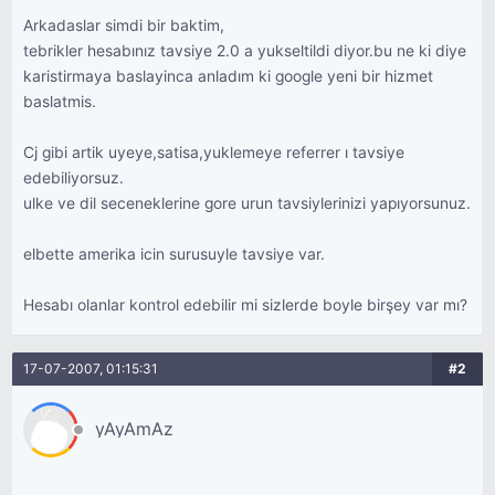
Arkadaslar simdi bir baktim,
tebrikler hesabınız tavsiye 2.0 a yukseltildi diyor.bu ne ki diye
karistirmaya baslayinca anladım ki google yeni bir hizmet
baslatmis.
Cj gibi artik uyeye,satisa,yuklemeye referrer ı tavsiye
edebiliyorsuz.
ulke ve dil seceneklerine gore urun tavsiylerinizi yapıyorsunuz.
elbette amerika icin surusuyle tavsiye var.
Hesabı olanlar kontrol edebilir mi sizlerde boyle birşey var mı?
17-07-2007, 01:15:31
#2
yAyAmAz