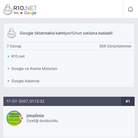
Google tiklatmakla kalmiyor!Urun satisina basladi!
7 Cevap
656 Görüntülenme
R10.net
Google ve Arama Motorları
Google Adsense
17-07-2007, 01:12:32
#1
jmalinie
Üyeliği durduruldu