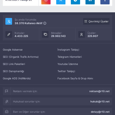
Şu anda forumda:
Çevrimiçi Üyeler
38.370 Kullanıcı Aktif
Konular:
Mesajlar:
Üyeler:
4.433.225
29.982.143
225.907
Google Adsense
İnstagram Takipçi
SEO (Organik Trafik Arttırma)
Telegram Hizmetleri
SEO Link Paketleri
Youtube İzlenme
SEO Danışmanlığı
Twitter Takipçi
Google ADS (AdWords)
Facebook Sayfa & Grup Alımı
Reklam vermek için:
reklam@r10.net
Hukuksal sorunlar için:
hukuk@r10.net
Ban ve Diğer sorunlar için:
detay@r10.net