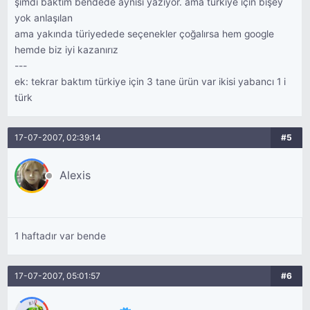
şimdi baktım bendede aynısı yazıyor. ama türkiye için bişey
yok anlaşılan
ama yakında türiyedede seçenekler çoğalırsa hem google
hemde biz iyi kazanırız
---
ek: tekrar baktım türkiye için 3 tane ürün var ikisi yabancı 1 i
türk
17-07-2007, 02:39:14
#5
Alexis
1 haftadır var bende
17-07-2007, 05:01:57
#6