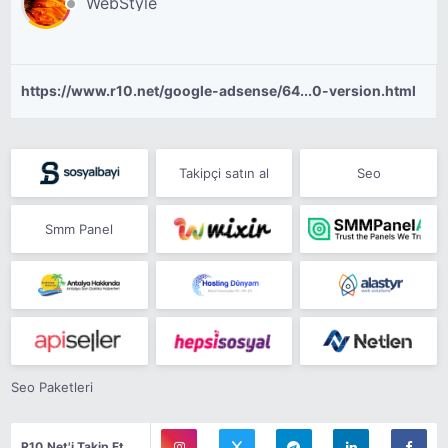
WebStyle
https://www.r10.net/google-adsense/64...0-version.html
Takipçi satın al
Seo
Smm Panel
Seo Paketleri
R10.Net'i Takip Et