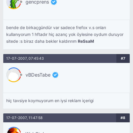
gencprens
bende de birkaçgündür var sadece frefox v.s onları
kullanıyorum 1 hftadır hiç azanç yok öylesine oydum duruyor
sitede :s biraz daha bekler kaldırırım
ReSsaM
17-07-2007, 07:45:43
#7
vBDesTabe
hiç tavsiye koymuyorum en iysi reklam içerigi
17-07-2007, 11:47:58
#8