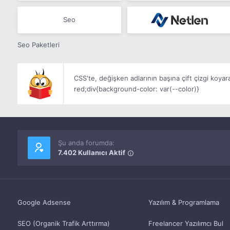
Seo
Seo Paketleri
CSS'te, değişken adlarının başına çift çizgi koyara
red;div{background-color: var(--color)}
Şu anda forumda:
7.402 Kullanıcı Aktif
Google Adsense
Yazılım & Programlama
SEO (Organik Trafik Arttırma)
Freelancer Yazılımcı Bul