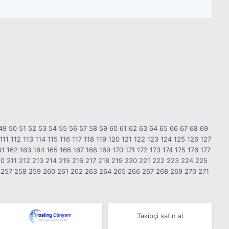
49
50
51
52
53
54
55
56
57
58
59
60
61
62
63
64
65
66
67
68
69
111
112
113
114
115
116
117
118
119
120
121
122
123
124
125
126
127
61
162
163
164
165
166
167
168
169
170
171
172
173
174
175
176
177
10
211
212
213
214
215
216
217
218
219
220
221
222
223
224
225
257
258
259
260
261
262
263
264
265
266
267
268
269
270
271
Takipçi satın al