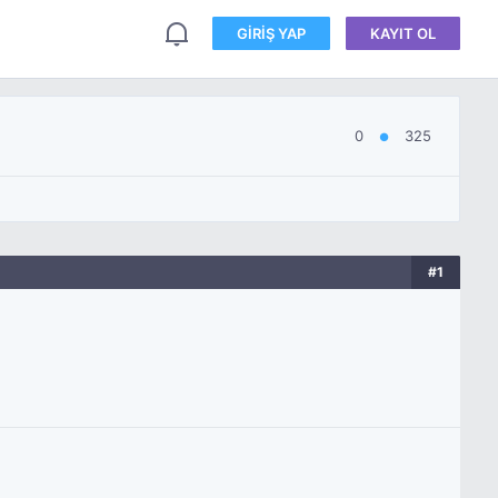
GIRIŞ YAP
KAYIT OL
0
325
●
#1