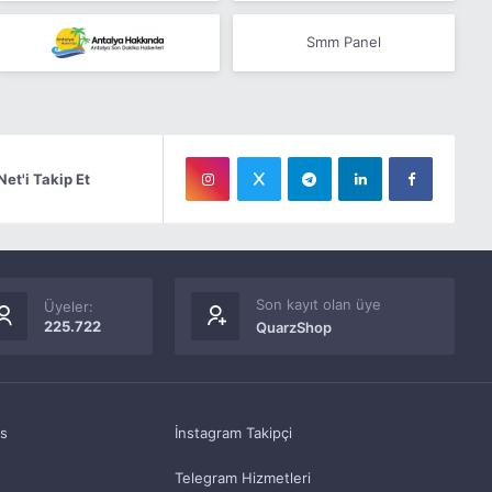
Smm Panel
Net'i Takip Et
Son kayıt olan üye
Üyeler:
225.722
QuarzShop
as
İnstagram Takipçi
Telegram Hizmetleri