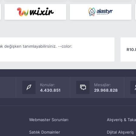
k değişken tanımlayabilirsiniz. --color:
R10.
Konular:
Mesajlar:
4.430.851
29.968.828
Webmaster Sorunları
Alışveriş & Tak
Satılık Domainler
Dijital Alışveriş