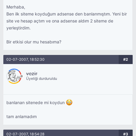
Merhaba,
Ben ilk siteme koyduğum adsense den banlanmıştım. Yeni bir
site ve hesap açtım ve ona adsense aldım 2 siteme de
yerleştirdim.
Bir etkisi olur mu hesabıma?
02-07-2007, 18:52:30
#2
vezir
Üyeliği durduruldu
banlanan sitenede mi koydun
tam anlamadım
02-07-2007, 18:54:28
#3