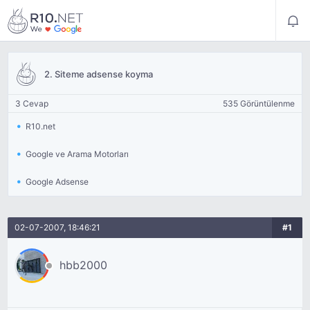
2. Siteme adsense koyma
3 Cevap
535 Görüntülenme
R10.net
Google ve Arama Motorları
Google Adsense
02-07-2007, 18:46:21
#1
hbb2000