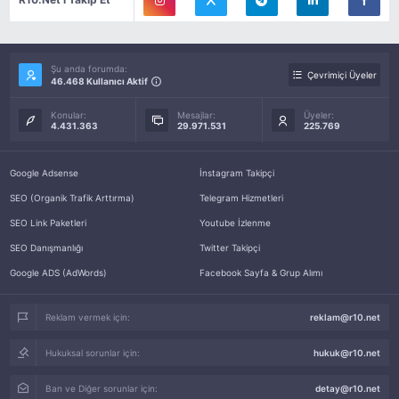
Şu anda forumda:
Çevrimiçi Üyeler
46.468 Kullanıcı Aktif
Konular:
Mesajlar:
Üyeler:
4.431.363
29.971.531
225.769
Google Adsense
İnstagram Takipçi
SEO (Organik Trafik Arttırma)
Telegram Hizmetleri
SEO Link Paketleri
Youtube İzlenme
SEO Danışmanlığı
Twitter Takipçi
Google ADS (AdWords)
Facebook Sayfa & Grup Alımı
Reklam vermek için:
reklam@r10.net
Hukuksal sorunlar için:
hukuk@r10.net
Ban ve Diğer sorunlar için:
detay@r10.net