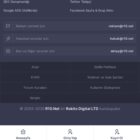
SEO Danışmanlığı
Twitter Takipçi
Google ADS (AdWords)
Facebook Sayfa & Grup Alımı
Reklam vermek için:
reklam@r10.net
Hukuksal sorunlar için:
hukuk@r10.net
Ban ve Diğer sorunlar için:
detay@r10.net
Arşiv
Gizlilik Politikası
KVKK
Teslimat ve İade Şartları
Forum Kuralları
Kullanım Sözleşmesi
İletişim
© 2005-2026
R10.Net
bir
Rokito Digital LTD
kuruluşudur.
Anasayfa
Giriş Yap
Kayıt Ol