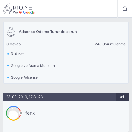
Adsense Odeme Turunde sorun
0 Cevap
248 Görüntülenme
R10.net
Google ve Arama Motorları
Google Adsense
28-03-2010, 17:31:23
#1
fenx