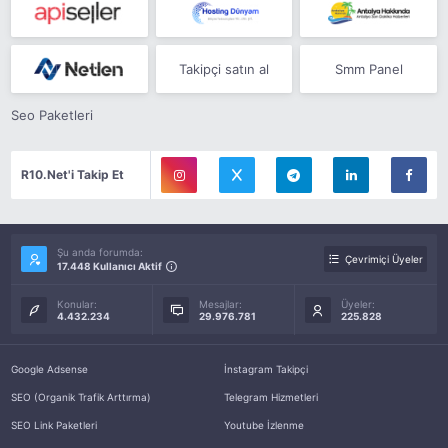
Takipçi satın al
Smm Panel
Seo Paketleri
R10.Net'i Takip Et
Şu anda forumda:
Çevrimiçi Üyeler
17.448 Kullanıcı Aktif
Konular:
Mesajlar:
Üyeler:
4.432.234
29.976.781
225.828
Google Adsense
İnstagram Takipçi
SEO (Organik Trafik Arttırma)
Telegram Hizmetleri
SEO Link Paketleri
Youtube İzlenme