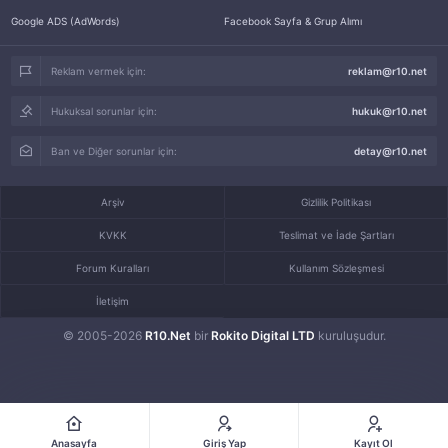
Google ADS (AdWords)
Facebook Sayfa & Grup Alımı
Reklam vermek için:
reklam@r10.net
Hukuksal sorunlar için:
hukuk@r10.net
Ban ve Diğer sorunlar için:
detay@r10.net
Arşiv
Gizlilik Politikası
KVKK
Teslimat ve İade Şartları
Forum Kuralları
Kullanım Sözleşmesi
İletişim
© 2005-2026
R10.Net
bir
Rokito Digital LTD
kuruluşudur.
Anasayfa
Giriş Yap
Kayıt Ol