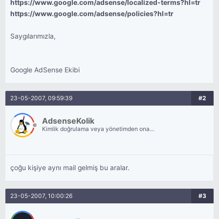
https://www.google.com/adsense/localized-terms?hl=tr
https://www.google.com/adsense/policies?hl=tr
Saygılarımızla,
Google AdSense Ekibi
23-05-2007, 09:59:39
#2
AdsenseKolik
Kimlik doğrulama veya yönetimden onay
bekliyor.
çoğu kişiye aynı mail gelmiş bu aralar.
23-05-2007, 10:00:26
#3