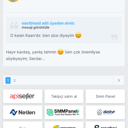
eastblood adlı üyeden alıntı:
mesajı görüntüle
O kesin Kaan'dır. ben size diyeyim
Hayır kardeş, yanlış tahmin
İsim çok önemliyse
söyleyeyim; Serdar...
1
2
Takipçi satın al
Smm Panel