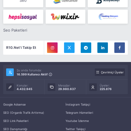
Seo
Seo Paketleri
R10.Net'i Takip Et
Şu anda forumda:
Çevrimiçi Üyeler
16.599 Kullanıcı Aktif
Konular:
Mesajlar:
Üyeler:
4.432.945
29.980.637
225.876
Google Adsense
İnstagram Takipçi
SEO (Organik Trafik Arttırma)
Telegram Hizmetleri
SEO Link Paketleri
Youtube İzlenme
SEO Danışmanlığı
Twitter Takipçi