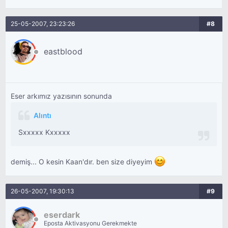
25-05-2007, 23:23:26
#8
eastblood
Eser arkımız yazısının sonunda
Alıntı
Sxxxxx Kxxxxx
demiş... O kesin Kaan'dır. ben size diyeyim
26-05-2007, 19:30:13
#9
eserdark
Eposta Aktivasyonu Gerekmekte