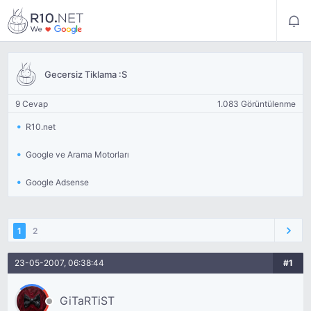
Gecersiz Tiklama :S
9 Cevap
1.083 Görüntülenme
R10.net
Google ve Arama Motorları
Google Adsense
1
2
23-05-2007, 06:38:44
#1
GiTaRTiST