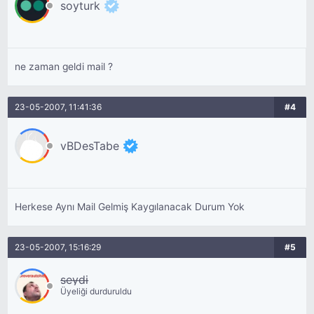
soyturk
ne zaman geldi mail ?
23-05-2007, 11:41:36
#4
vBDesTabe
Herkese Aynı Mail Gelmiş Kaygılanacak Durum Yok
23-05-2007, 15:16:29
#5
seydi
Üyeliği durduruldu