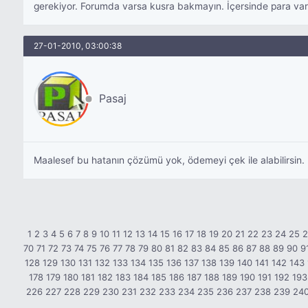
gerekiyor. Forumda varsa kusra bakmayın. İçersinde para var
27-01-2010, 03:00:38
Pasaj
Maalesef bu hatanın çözümü yok, ödemeyi çek ile alabilirsin.
1
2
3
4
5
6
7
8
9
10
11
12
13
14
15
16
17
18
19
20
21
22
23
24
25
70
71
72
73
74
75
76
77
78
79
80
81
82
83
84
85
86
87
88
89
90
9
128
129
130
131
132
133
134
135
136
137
138
139
140
141
142
143
178
179
180
181
182
183
184
185
186
187
188
189
190
191
192
193
226
227
228
229
230
231
232
233
234
235
236
237
238
239
24