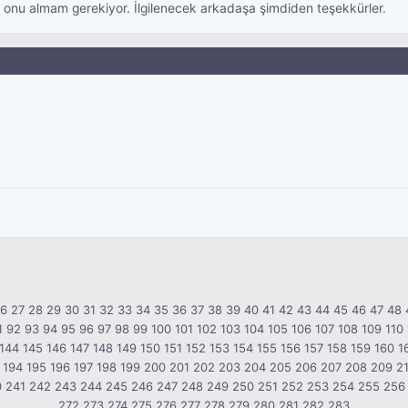
 onu almam gerekiyor. İlgilenecek arkadaşa şimdiden teşekkürler.
26
27
28
29
30
31
32
33
34
35
36
37
38
39
40
41
42
43
44
45
46
47
48
1
92
93
94
95
96
97
98
99
100
101
102
103
104
105
106
107
108
109
110
144
145
146
147
148
149
150
151
152
153
154
155
156
157
158
159
160
1
194
195
196
197
198
199
200
201
202
203
204
205
206
207
208
209
2
0
241
242
243
244
245
246
247
248
249
250
251
252
253
254
255
256
272
273
274
275
276
277
278
279
280
281
282
283