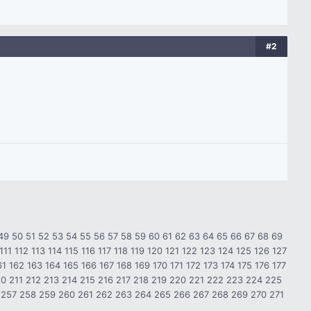
#2
49
50
51
52
53
54
55
56
57
58
59
60
61
62
63
64
65
66
67
68
69
111
112
113
114
115
116
117
118
119
120
121
122
123
124
125
126
127
61
162
163
164
165
166
167
168
169
170
171
172
173
174
175
176
177
10
211
212
213
214
215
216
217
218
219
220
221
222
223
224
225
257
258
259
260
261
262
263
264
265
266
267
268
269
270
271