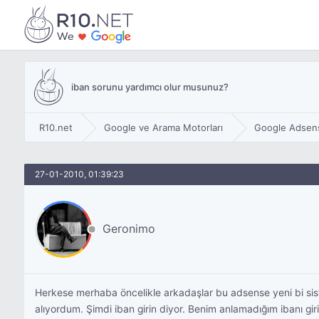
iban sorunu yardımcı olur musunuz?
R10.net
Google ve Arama Motorları
Google Adsen
27-01-2010, 01:39:23
Geronimo
Herkese merhaba öncelikle arkadaşlar bu adsense yeni bi si
alıyordum. Şimdi iban girin diyor. Benim anlamadığım ibanı gi