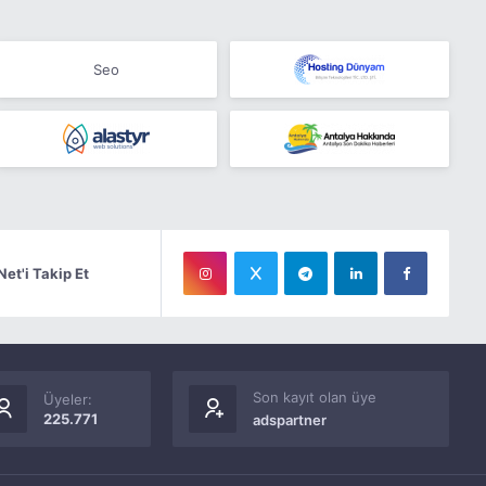
Seo
Net'i Takip Et
Son kayıt olan üye
Üyeler:
225.771
adspartner