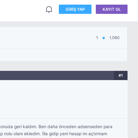
GIRIŞ YAP
KAYIT OL
1
1.060
●
#1
u konuda geri kaldım. Ben daha önceden adsenseden para
 nolu olanı ekledim. İlla gidip yeni hesap mı açtırmam