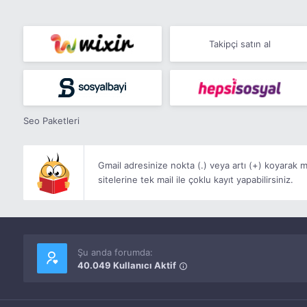
Takipçi satın al
Seo Paketleri
Gmail adresinize nokta (.) veya artı (+) koyarak ma
sitelerine tek mail ile çoklu kayıt yapabilirsiniz.
Şu anda forumda:
40.049 Kullanıcı Aktif