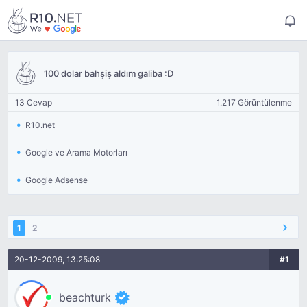
100 dolar bahşiş aldım galiba :D
13 Cevap
1.217 Görüntülenme
R10.net
Google ve Arama Motorları
Google Adsense
1
2
20-12-2009, 13:25:08
#1
beachturk