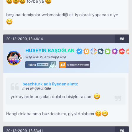
tövbe ya
boşuna demiyolar webmasterliği ek iş olarak yapacan diye
20-12-2009, 13:49:14
#8
HÜSEYİN BAŞOĞLAN
💎💎💎ADS Arbitraj💎💎💎
beachturk adlı üyeden alıntı:
mesajı görüntüle
yok aylardır boş olan dolaba bişiyler alcam
Hangi dolaba ama buzdolabımı, giysi dolabımı
20-12-2009, 13:53:41
#9