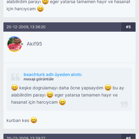
alabilirdim parayı
eger yatarsa tamamen hayır ve hasanat
için harcıycam
20-12-2009, 13:36:20
#5
Akif95
beachturk adlı üyeden alıntı:
mesajı görüntüle
keşke dogrulamayı daha öcne yapsaydım
bu ay
alabilirdim parayı
eger yatarsa tamamen hayır ve
hasanat için harcıycam
kurban kes
20-12-2009, 13:39:22
#6