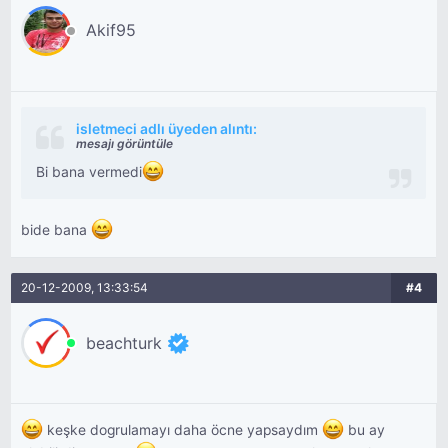
Akif95
isletmeci adlı üyeden alıntı:
mesajı görüntüle
Bi bana vermedi
bide bana
20-12-2009, 13:33:54
#4
beachturk
keşke dogrulamayı daha öcne yapsaydım
bu ay