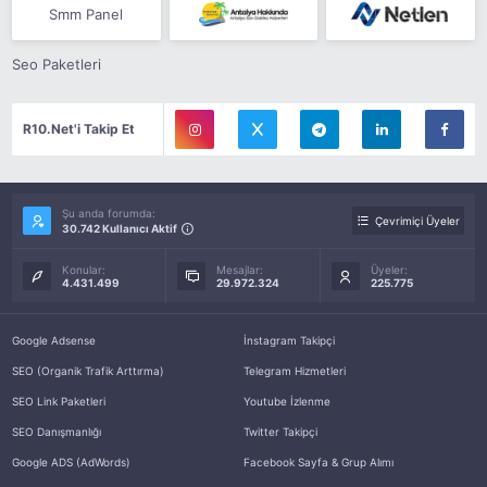
Smm Panel
Seo Paketleri
R10.Net'i Takip Et
Şu anda forumda:
Çevrimiçi Üyeler
30.742 Kullanıcı Aktif
Konular:
Mesajlar:
Üyeler:
4.431.499
29.972.324
225.775
Google Adsense
İnstagram Takipçi
SEO (Organik Trafik Arttırma)
Telegram Hizmetleri
SEO Link Paketleri
Youtube İzlenme
SEO Danışmanlığı
Twitter Takipçi
Google ADS (AdWords)
Facebook Sayfa & Grup Alımı