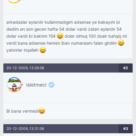
arkadaslar aylardır kullanmadıgım adsense ye bakayım bi
dedim en son gecen hafta 54 dolar vardı zaten aylardır 54
dolar vardı bi baktım 154
dolar olmuş 100 doalr bahşiş mi
verdi bana adsense hemen iban numarasını falan girdim
yatırırlar inşallah
20-12-2009, 13:26:58
#2
isletmeci
Bi bana vermedi
20-12-2009, 13:31:56
#3