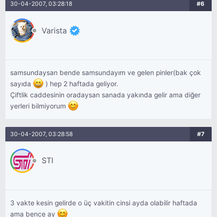
30-04-2007, 03:28:18
#6
Varista
samsundaysan bende samsundayım ve gelen pinler(bak çok
sayıda
) hep 2 haftada geliyor.
Çiftlik caddesinin oradaysan sanada yakında gelir ama diğer
yerleri bilmiyorum
30-04-2007, 03:28:58
#7
STI
3 vakte kesin gelirde o üç vakitin cinsi ayda olabilir haftada
ama bence ay