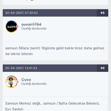
30-04-2007, 07:30:02
#8
suvari1794
Üyeliği durduruldu
samsun 56lara (semt) 19günde geldi bekle biraz daha gelmez
ise tekrar istersin
30-04-2007, 13:41:33
#9
Cyxe
Üyeliği durduruldu
Samsun Merkez değiL. samsun / Bafra Gelecekse Bekleriz.
Eyv Saolun.