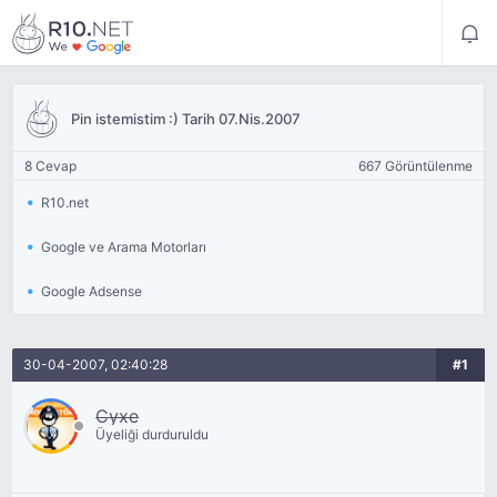
Pin istemistim :) Tarih 07.Nis.2007
8 Cevap
667 Görüntülenme
R10.net
Google ve Arama Motorları
Google Adsense
30-04-2007, 02:40:28
#1
Cyxe
Üyeliği durduruldu