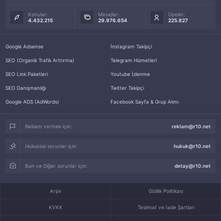
Konular:
Mesajlar:
Üyeler:
4.432.215
29.976.654
225.827
Google Adsense
İnstagram Takipçi
SEO (Organik Trafik Arttırma)
Telegram Hizmetleri
SEO Link Paketleri
Youtube İzlenme
SEO Danışmanlığı
Twitter Takipçi
Google ADS (AdWords)
Facebook Sayfa & Grup Alımı
Reklam vermek için:
reklam@r10.net
Hukuksal sorunlar için:
hukuk@r10.net
Ban ve Diğer sorunlar için:
detay@r10.net
Arşiv
Gizlilik Politikası
KVKK
Teslimat ve İade Şartları