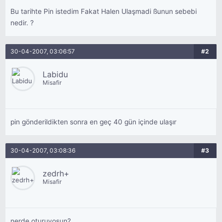
Bu tarihte Pin istedim Fakat Halen Ulaşmadi ßunun sebebi
nedir. ?
30-04-2007, 03:06:57
#2
Labidu
Misafir
pin gönderildikten sonra en geç 40 gün içinde ulaşır
30-04-2007, 03:08:36
#3
zedrh+
Misafir
nerde oturuyosun?