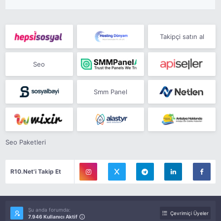
Takipçi satın al
Seo
Smm Panel
Seo Paketleri
R10.Net'i Takip Et
Şu anda forumda:
Çevrimiçi Üyeler
7.946 Kullanıcı Aktif