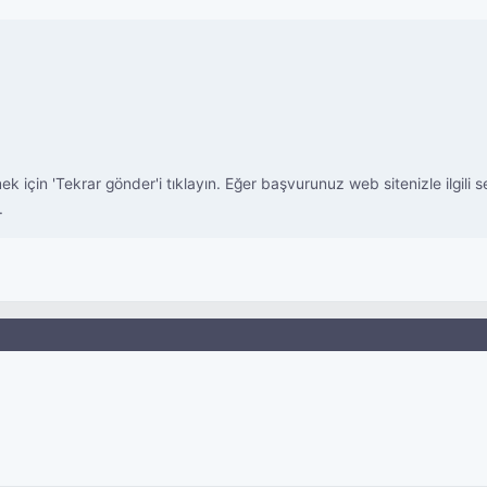
k için 'Tekrar gönder'i tıklayın. Eğer başvurunuz web sitenizle ilgil
.