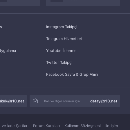
as
İnstagram Takipçi
Telegram Hizmetleri
Uygulama
Youtube İzlenme
Twitter Takipçi
Facebook Sayfa & Grup Alımı
ukuk@r10.net
detay@r10.net
Ban ve Diğer sorunlar için:
 ve İade Şartları
Forum Kuralları
Kullanım Sözleşmesi
İletişim