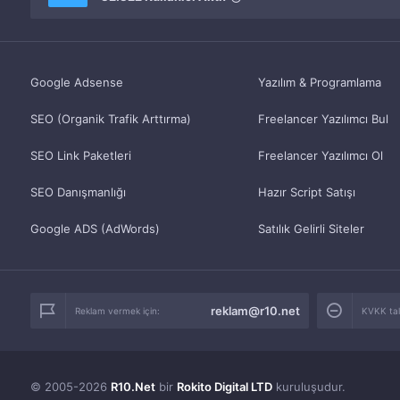
Google Adsense
Yazılım & Programlama
SEO (Organik Trafik Arttırma)
Freelancer Yazılımcı Bul
SEO Link Paketleri
Freelancer Yazılımcı Ol
SEO Danışmanlığı
Hazır Script Satışı
Google ADS (AdWords)
Satılık Gelirli Siteler
reklam@r10.net
Reklam vermek için:
KVKK tale
© 2005-2026
R10.Net
bir
Rokito Digital LTD
kuruluşudur.