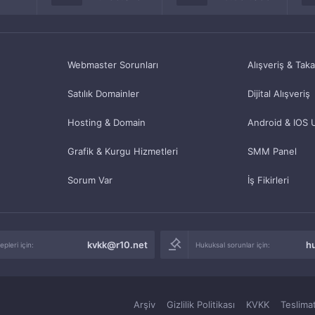
Webmaster Sorunları
Alışveriş & Tak
Satılık Domainler
Dijital Alışveriş
Hosting & Domain
Android & IOS 
Grafik & Kurgu Hizmetleri
SMM Panel
Sorum Var
İş Fikirleri
kvkk@r10.net
h
pleri için:
Hukuksal sorunlar için:
Arşiv
Gizlilik Politikası
KVKK
Teslimat