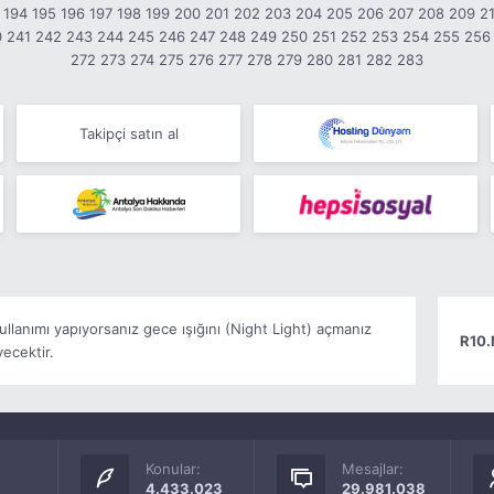
194
195
196
197
198
199
200
201
202
203
204
205
206
207
208
209
2
0
241
242
243
244
245
246
247
248
249
250
251
252
253
254
255
256
272
273
274
275
276
277
278
279
280
281
282
283
Takipçi satın al
kullanımı yapıyorsanız gece ışığını (Night Light) açmanız
R10.
ecektir.
Konular:
Mesajlar:
4.433.023
29.981.038