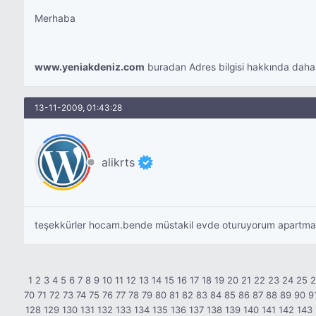
Merhaba
www.yeniakdeniz.com
buradan Adres bilgisi hakkında daha de
13-11-2009, 01:43:28
alikrts
teşekkürler hocam.bende müstakil evde oturuyorum apartm
1
2
3
4
5
6
7
8
9
10
11
12
13
14
15
16
17
18
19
20
21
22
23
24
25
70
71
72
73
74
75
76
77
78
79
80
81
82
83
84
85
86
87
88
89
90
9
128
129
130
131
132
133
134
135
136
137
138
139
140
141
142
143