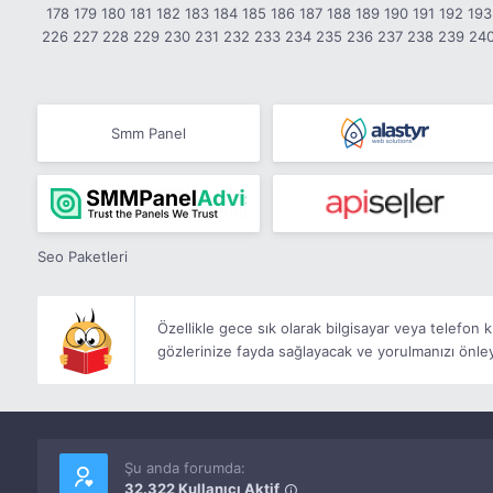
178
179
180
181
182
183
184
185
186
187
188
189
190
191
192
193
226
227
228
229
230
231
232
233
234
235
236
237
238
239
24
Smm Panel
Seo Paketleri
Özellikle gece sık olarak bilgisayar veya telefon 
gözlerinize fayda sağlayacak ve yorulmanızı önley
Şu anda forumda:
32.322 Kullanıcı Aktif