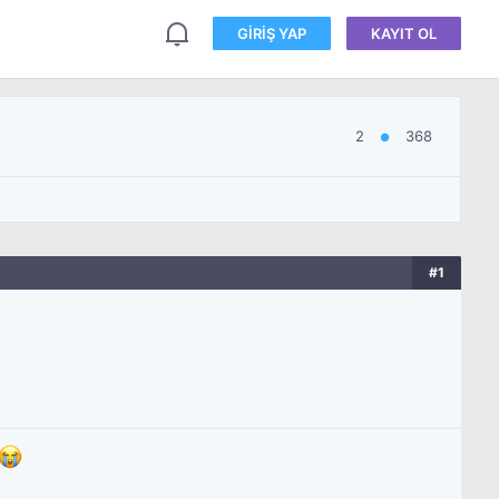
GIRIŞ YAP
KAYIT OL
2
368
●
#1