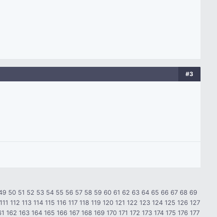
#3
49
50
51
52
53
54
55
56
57
58
59
60
61
62
63
64
65
66
67
68
69
111
112
113
114
115
116
117
118
119
120
121
122
123
124
125
126
127
61
162
163
164
165
166
167
168
169
170
171
172
173
174
175
176
177