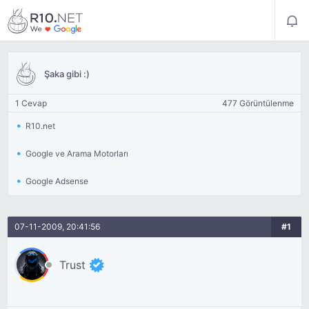
Şaka gibi :)
1 Cevap
477 Görüntülenme
R10.net
Google ve Arama Motorları
Google Adsense
07-11-2009, 20:41:56
#1
Trust