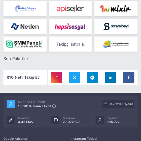
Takipçi satın al
Seo Paketleri
R10.Net'i Takip Et
Şu anda forumda:
Çevrimiçi Üyeler
13.381 Kullanıcı Aktif
Konular:
Mesajlar:
Üyeler:
4.431.527
29.972.523
225.777
Google Adsense
İnstagram Takipçi