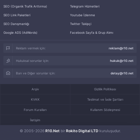
SEO (Organik Trafik Arttırma)
Telegram Hizmetleri
SEO Link Paketleri
Youtube İzlenme
SEO Danışmanlığı
Twitter Takipçi
Google ADS (AdWords)
Facebook Sayfa & Grup Alımı
Reklam vermek için:
reklam@r10.net
Hukuksal sorunlar için:
hukuk@r10.net
Ban ve Diğer sorunlar için:
detay@r10.net
Arşiv
Gizlilik Politikası
KVKK
Teslimat ve İade Şartları
Forum Kuralları
Kullanım Sözleşmesi
İletişim
© 2005-2026
R10.Net
bir
Rokito Digital LTD
kuruluşudur.