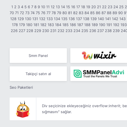
1
2
3
4
5
6
7
8
9
10
11
12
13
14
15
16
17
18
19
20
21
22
23
24
25
70
71
72
73
74
75
76
77
78
79
80
81
82
83
84
85
86
87
88
89
90
9
128
129
130
131
132
133
134
135
136
137
138
139
140
141
142
143
178
179
180
181
182
183
184
185
186
187
188
189
190
191
192
193
226
227
228
229
230
231
232
233
234
235
236
237
238
239
24
Smm Panel
Takipçi satın al
Seo Paketleri
Div seçicinize ekleyeceğiniz
overflow:inherit;
bel
sığmasını" sağlar.