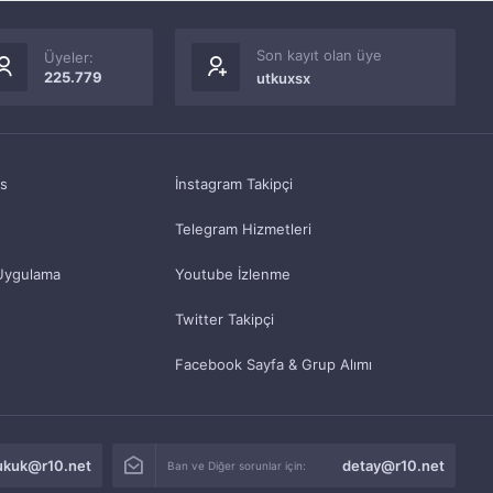
Son kayıt olan üye
Üyeler:
225.779
utkuxsx
as
İnstagram Takipçi
Telegram Hizmetleri
Uygulama
Youtube İzlenme
Twitter Takipçi
Facebook Sayfa & Grup Alımı
ukuk@r10.net
detay@r10.net
Ban ve Diğer sorunlar için: