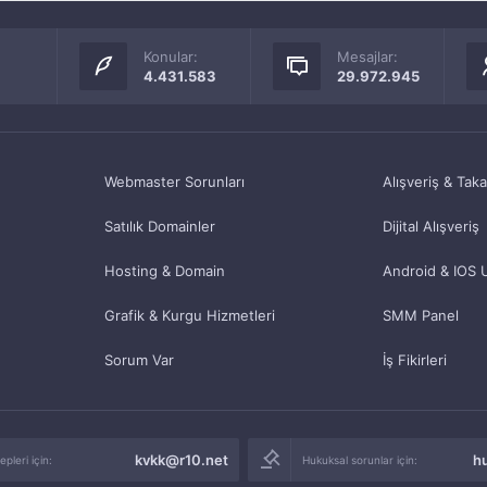
Konular:
Mesajlar:
4.431.583
29.972.945
Webmaster Sorunları
Alışveriş & Tak
Satılık Domainler
Dijital Alışveriş
Hosting & Domain
Android & IOS 
Grafik & Kurgu Hizmetleri
SMM Panel
Sorum Var
İş Fikirleri
kvkk@r10.net
h
pleri için:
Hukuksal sorunlar için: