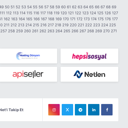
49
50
51
52
53
54
55
56
57
58
59
60
61
62
63
64
65
66
67
68
69
111
112
113
114
115
116
117
118
119
120
121
122
123
124
125
126
127
61
162
163
164
165
166
167
168
169
170
171
172
173
174
175
176
177
10
211
212
213
214
215
216
217
218
219
220
221
222
223
224
225
257
258
259
260
261
262
263
264
265
266
267
268
269
270
271
Net'i Takip Et