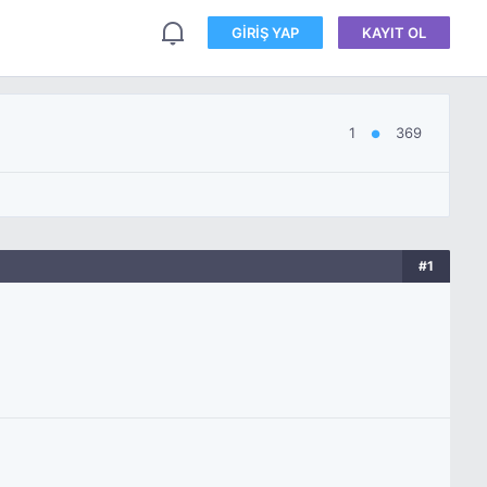
GIRIŞ YAP
KAYIT OL
1
369
●
#1