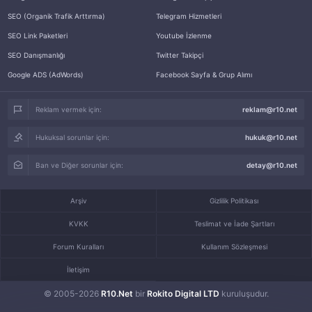
SEO (Organik Trafik Arttırma)
Telegram Hizmetleri
SEO Link Paketleri
Youtube İzlenme
SEO Danışmanlığı
Twitter Takipçi
Google ADS (AdWords)
Facebook Sayfa & Grup Alımı
Reklam vermek için:
reklam@r10.net
Hukuksal sorunlar için:
hukuk@r10.net
Ban ve Diğer sorunlar için:
detay@r10.net
Arşiv
Gizlilik Politikası
KVKK
Teslimat ve İade Şartları
Forum Kuralları
Kullanım Sözleşmesi
İletişim
© 2005-2026
R10.Net
bir
Rokito Digital LTD
kuruluşudur.