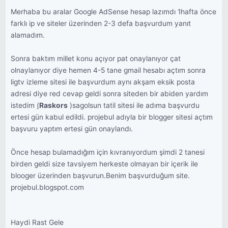
Merhaba bu aralar Google AdSense hesap lazımdı 1hafta önce
farklı ip ve siteler üzerinden 2-3 defa başvurdum yanıt
alamadım.
Sonra baktım millet konu açıyor pat onaylanıyor çat
olnaylanıyor diye hemen 4-5 tane gmail hesabı açtım sonra
ligtv izleme sitesi ile başvurdum aynı akşam eksik posta
adresi diye red cevap geldi sonra siteden bir abiden yardım
istedim
(
Raskors
)sagolsun tatil sitesi ile adıma başvurdu
ertesi gün kabul edildi. projebul adıyla bir blogger sitesi açtım
başvuru yaptım ertesi gün onaylandı.
Önce hesap bulamadığım için kıvranıyordum şimdi 2 tanesi
birden geldi size tavsiyem herkeste olmayan bir içerik ile
blooger üzerinden başvurun.Benim başvurduğum site.
projebul.blogspot.com
Haydi Rast Gele