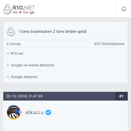
1 tane bulamazken 2 tane birden geldi
4 Cevap
450 Görüntülenme
R10.net
Google ve Arama Motorları
Google Adsense
26-10-2009, 21:47:46
#1
s0kuLLu