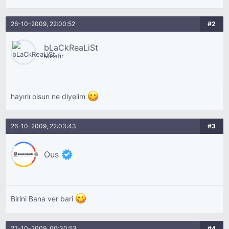
26-10-2009, 22:00:52
#2
bLaCkReaLiSt
Misafir
hayırlı olsun ne diyelim
26-10-2009, 22:03:43
#3
Ous
Birini Bana ver bari
27-10-2009, 00:30:53
#4