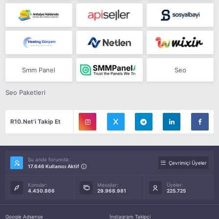
Smm Panel
Seo
Seo Paketleri
R10.Net'i Takip Et
Şu anda forumda:
Çevrimiçi Üyeler
17.646 Kullanıcı Aktif
Konular:
Mesajlar:
Üyeler:
4.430.866
29.968.981
225.725
Google Adsense
İnstagram Takipçi