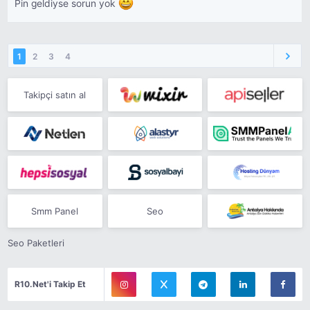
Pin geldiyse sorun yok
1
2
3
4
Takipçi satın al
Smm Panel
Seo
Seo Paketleri
R10.Net'i Takip Et