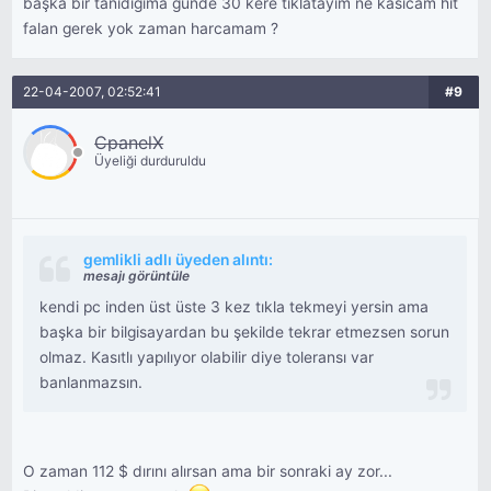
başka bir tanıdıgıma günde 30 kere tıklatayım ne kasıcam hit
falan gerek yok zaman harcamam ?
22-04-2007, 02:52:41
#9
CpanelX
Üyeliği durduruldu
gemlikli adlı üyeden alıntı:
mesajı görüntüle
kendi pc inden üst üste 3 kez tıkla tekmeyi yersin ama
başka bir bilgisayardan bu şekilde tekrar etmezsen sorun
olmaz. Kasıtlı yapılıyor olabilir diye toleransı var
banlanmazsın.
O zaman 112 $ dırını alırsan ama bir sonraki ay zor...