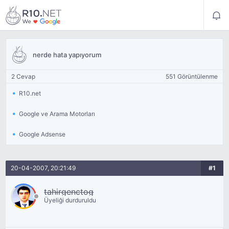
nerde hata yapıyorum
2 Cevap
551 Görüntülenme
R10.net
Google ve Arama Motorları
Google Adsense
20-04-2007, 20:21:49
#1
tahirgenctog
Üyeliği durduruldu