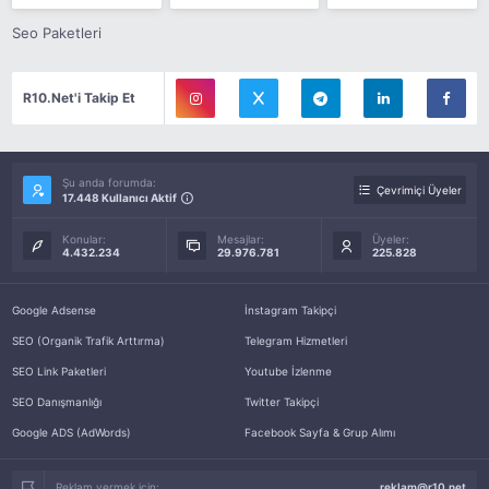
Seo Paketleri
R10.Net'i Takip Et
Şu anda forumda:
Çevrimiçi Üyeler
17.448 Kullanıcı Aktif
Konular:
Mesajlar:
Üyeler:
4.432.234
29.976.781
225.828
Google Adsense
İnstagram Takipçi
SEO (Organik Trafik Arttırma)
Telegram Hizmetleri
SEO Link Paketleri
Youtube İzlenme
SEO Danışmanlığı
Twitter Takipçi
Google ADS (AdWords)
Facebook Sayfa & Grup Alımı
Reklam vermek için:
reklam@r10.net